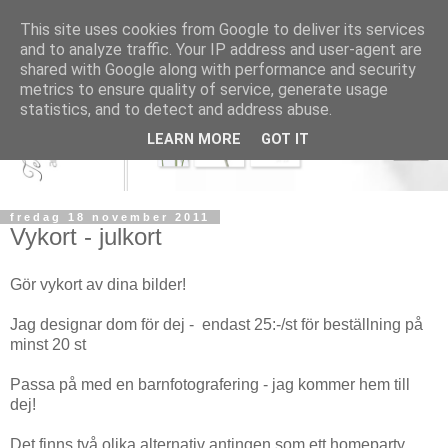
This site uses cookies from Google to deliver its services
and to analyze traffic. Your IP address and user-agent are
shared with Google along with performance and security
metrics to ensure quality of service, generate usage
statistics, and to detect and address abuse.
LEARN MORE
GOT IT
fredag 18 november 2011
Vykort - julkort
Gör vykort av dina bilder!
Jag designar dom för dej - endast 25:-/st för beställning på
minst 20 st
Passa på med en barnfotografering - jag kommer hem till
dej!
Det finns två olika alternativ antingen som ett homeparty