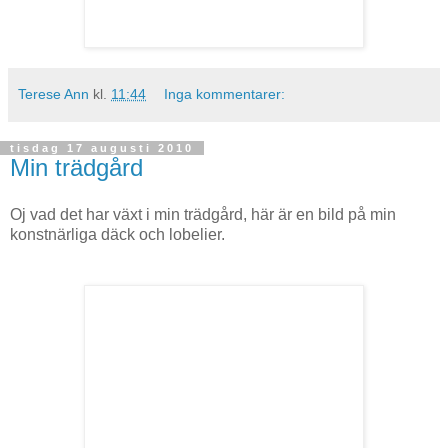
Terese Ann
kl.
11:44
Inga kommentarer:
tisdag 17 augusti 2010
Min trädgård
Oj vad det har växt i min trädgård, här är en bild på min
konstnärliga däck och lobelier.