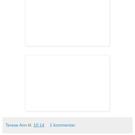
Terese Ann
kl.
10:14
1 kommentar: