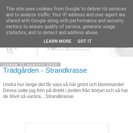
This site uses cookies from Google to deliver its services
and to analyze traffic. Your IP address and user-agent are
shared with Google along with performance and security
metrics to ensure quality of service, generate usage
statistics, and to detect and address abuse.
LEARN MORE
GOT IT
tisdag 31 augusti 2010
Trädgården - Strandkrasse
Undra hur länge det får vara så här grönt och blommande!
Dessa satte jag frön på direkt i jorden från början och så har
de blivit så vackra... Strandkrasse.