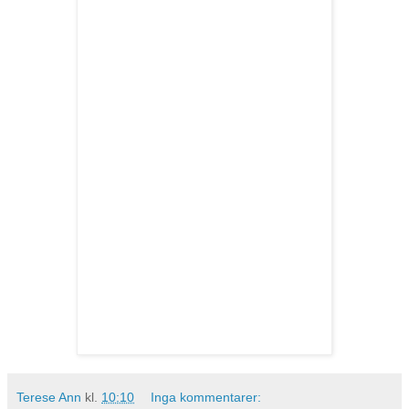
Terese Ann
kl.
10:10
Inga kommentarer: