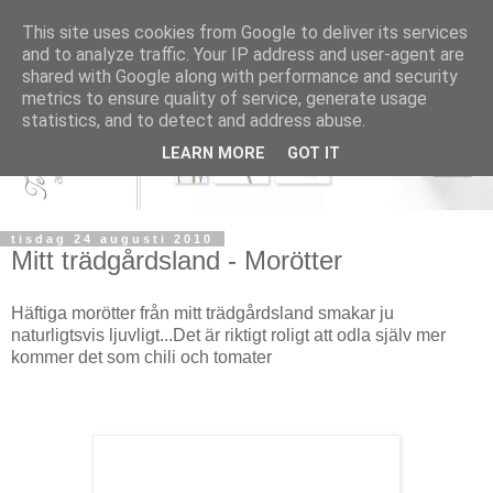
This site uses cookies from Google to deliver its services
and to analyze traffic. Your IP address and user-agent are
shared with Google along with performance and security
metrics to ensure quality of service, generate usage
statistics, and to detect and address abuse.
LEARN MORE
GOT IT
tisdag 24 augusti 2010
Mitt trädgårdsland - Morötter
Häftiga morötter från mitt trädgårdsland smakar ju
naturligtsvis ljuvligt...Det är riktigt roligt att odla själv mer
kommer det som chili och tomater