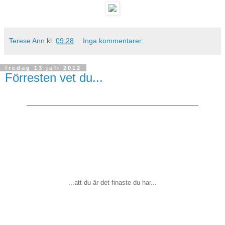
Terese Ann
kl.
09:28
Inga kommentarer:
fredag 13 juli 2012
Förresten vet du...
______________________________________
...att du är det finaste du har...