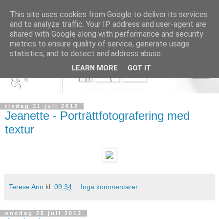
This site uses cookies from Google to deliver its services
and to analyze traffic. Your IP address and user-agent are
shared with Google along with performance and security
metrics to ensure quality of service, generate usage
statistics, and to detect and address abuse.
LEARN MORE
GOT IT
tisdag 31 juli 2012
Jeanette - Porträttfotografering med
textur
Terese Ann
kl.
09:34
Inga kommentarer:
onsdag 25 juli 2012