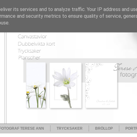
liver its services and to analyze traffic. Your IP address and us
rmance and security metrics to ensure quality of service, gene
buse.
FOTOGRAF TERESE ANN
TRYCKSAKER
BRÖLLOP
PORTF