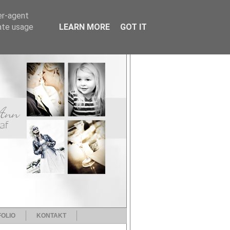
er-agent
rate usage
LEARN MORE
GOT IT
OLIO
KONTAKT