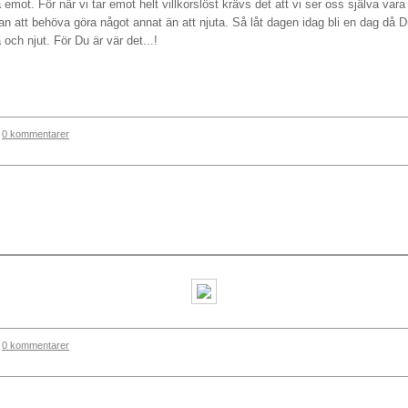
a emot. För när vi tar emot helt villkorslöst krävs det att vi ser oss själva vara 
 utan att behöva göra något annat än att njuta. Så låt dagen idag bli en dag d
 och njut. För Du är vär det...!
0 kommentarer
0 kommentarer