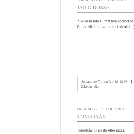
TORSDAG 28 OKTOBER 2010
JAG O BOSSE
Skulle ta foto till mitt nya körkort
Bosse ville inte vara med på bild...:
Upplagd av Terese Ann
kl.
10:05
Etiketter:
djur
ONSDAG 27 OKTOBER 2010
TOMATSÅS
Tomatsås till pasta eller pizza