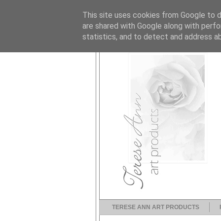
This site uses cookies from Google to de
are shared with Google along with perfo
statistics, and to detect and address a
TERESE ANN ART PRODUCTS