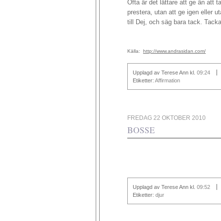
Ofta är det lättare att ge än att t
prestera, utan att ge igen eller
till Dej, och säg bara tack. Tacka
Källa:
http://www.andrasidan.com/
Upplagd av Terese Ann
kl.
09:24
Etiketter:
Affirmation
FREDAG 22 OKTOBER 2010
BOSSE
Upplagd av Terese Ann
kl.
09:52
Etiketter:
djur