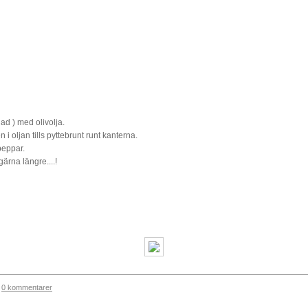
nad ) med olivolja.
 i oljan tills pyttebrunt runt kanterna.
 peppar.
ärna längre....!
0 kommentarer