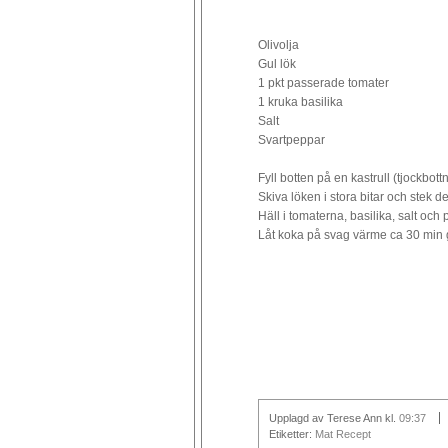
Olivolja
Gul lök
1 pkt passerade tomater
1 kruka basilika
Salt
Svartpeppar
Fyll botten på en kastrull (tjockbott
Skiva löken i stora bitar och stek den
Häll i tomaterna, basilika, salt och
Låt koka på svag värme ca 30 min g
Upplagd av Terese Ann
kl.
09:37
Etiketter:
Mat Recept