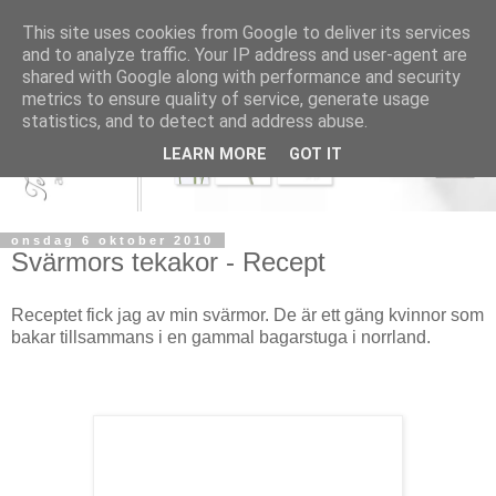
This site uses cookies from Google to deliver its services
and to analyze traffic. Your IP address and user-agent are
shared with Google along with performance and security
metrics to ensure quality of service, generate usage
statistics, and to detect and address abuse.
LEARN MORE
GOT IT
onsdag 6 oktober 2010
Svärmors tekakor - Recept
Receptet fick jag av min svärmor. De är ett gäng kvinnor som
bakar tillsammans i en gammal bagarstuga i norrland.