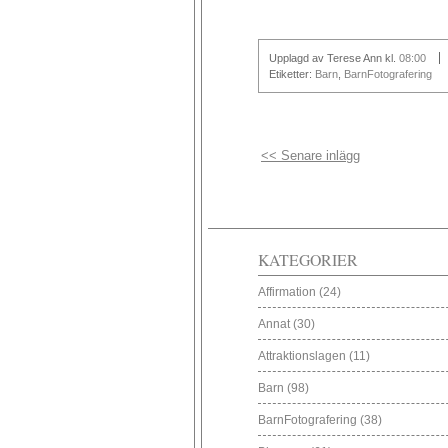
Upplagd av Terese Ann
kl.
08:00
Etiketter:
Barn
,
BarnFotografering
<< Senare inlägg
KATEGORIER
Affirmation
(24)
Annat
(30)
Attraktionslagen
(11)
Barn
(98)
BarnFotografering
(38)