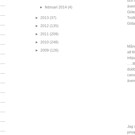
och 
även
►
februari 2014
(4)
Göte
►
2013
(37)
Trol
Göta
►
2012
(135)
►
2011
(209)
►
2010
(248)
Mång
►
2009
(126)
att t
inbj
…..ti
dubbe
canv
även
Jag s
priv