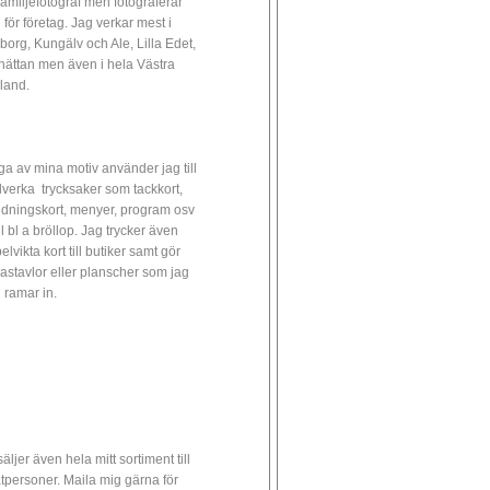
familjefotograf men fotograferar
 för företag. Jag verkar mest i
borg, Kungälv och Ale, Lilla Edet,
lhättan men även i hela Västra
land.
a av mina motiv använder jag till
illverka trycksaker som tackkort,
udningskort, menyer, program osv
ll bl a bröllop. Jag trycker även
lvikta kort till butiker samt gör
astavlor eller planscher som jag
 ramar in.
äljer även hela mitt sortiment till
atpersoner. Maila mig gärna för