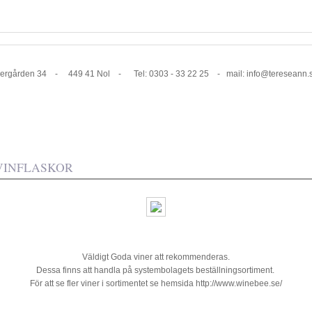
1 Nol - Tel: 0303 - 33 22 25 - mail: info@tereseann.
VINFLASKOR
Väldigt Goda viner att rekommenderas.
Dessa finns att handla på systembolagets beställningsortiment.
För att se fler viner i sortimentet se hemsida http://www.winebee.se/