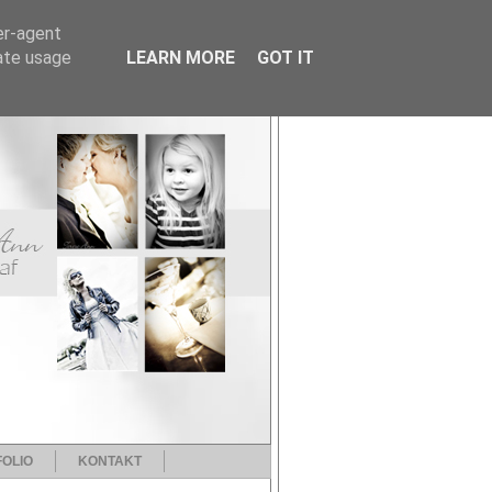
er-agent
rate usage
LEARN MORE
GOT IT
OLIO
KONTAKT