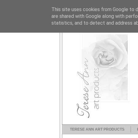
This site uses cookies from Google to de
are shared with Google along with perfo
statistics, and to detect and address a
TERESE ANN ART PRODUCTS