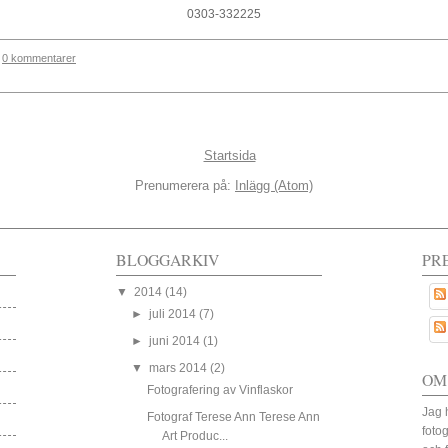
0303-332225
0 kommentarer
Startsida
Prenumerera på:
Inlägg (Atom)
BLOGGARKIV
PR
▼
2014
(14)
►
juli 2014
(7)
►
juni 2014
(1)
▼
mars 2014
(2)
OM
Fotografering av Vinflaskor
Jag 
Fotograf Terese Ann Terese Ann
fotog
Art Produc...