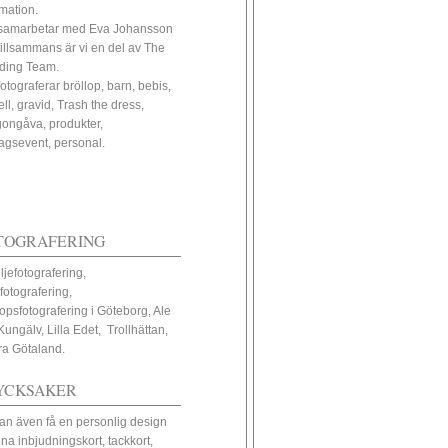
rmation.
samarbetar med Eva Johansson
tillsammans är vi en del av The
ding Team.
fotograferar bröllop, barn, bebis,
ll, gravid, Trash the dress,
ongåva, produkter,
tagsevent, personal.
TOGRAFERING
ljefotografering,
fotografering,
lopsfotografering i Göteborg, Ale
Kungälv, Lilla Edet, Trollhättan,
ra Götaland.
YCKSAKER
an även få en personlig design
ina inbjudningskort, tackkort,