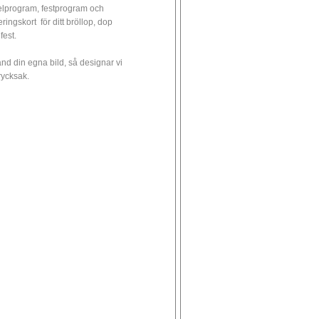
elprogram, festprogram och
eringskort för ditt bröllop, dop
 fest.
nd din egna bild, så designar vi
trycksak.