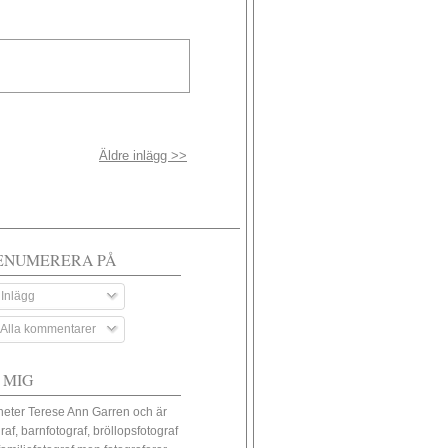
Äldre inlägg >>
ENUMERERA PÅ
Inlägg
Alla kommentarer
 MIG
heter Terese Ann Garren och är
raf, barnfotograf, bröllopsfotograf