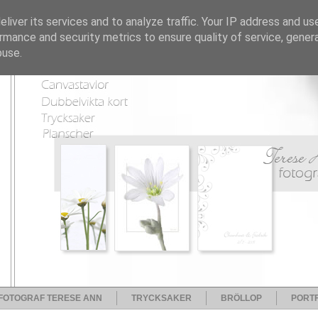
liver its services and to analyze traffic. Your IP address and us
rmance and security metrics to ensure quality of service, gene
buse.
FOTOGRAF TERESE ANN
TRYCKSAKER
BRÖLLOP
PORTF