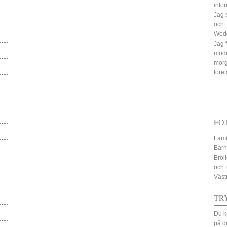
info
Jag 
och 
Wed
Jag 
mode
morg
före
FO
Fami
Barn
Bröl
och 
Väst
TR
Du k
på d