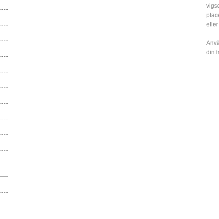
vigs
plac
eller
Anvä
din 