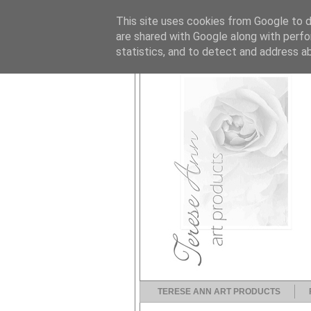
This site uses cookies from Google to de
are shared with Google along with perfo
statistics, and to detect and address a
TERESE ANN ART PRODUCTS