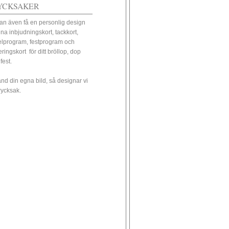
YCKSAKER
an även få en personlig design
ina inbjudningskort, tackkort,
elprogram, festprogram och
eringskort för ditt bröllop, dop
 fest.
nd din egna bild, så designar vi
trycksak.