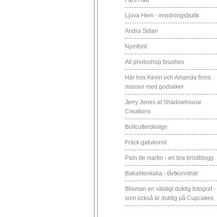
Fars Hatt
Ljuva Hem - inredningsbutik
Andra Sidan
Nymfont
All photoshop brushes
Här hos Kevin och Amanda finns
massor med godsaker
Jerry Jones at Shadowhouse
Creations
Boltcutterdesign
Fräck gatukonst
Pain de martin - en bra brödblogg
Bakalitenkaka - tårtkonstnär
Blixman en väldigt duktig fotograf -
som också är duktig på Cupcakes