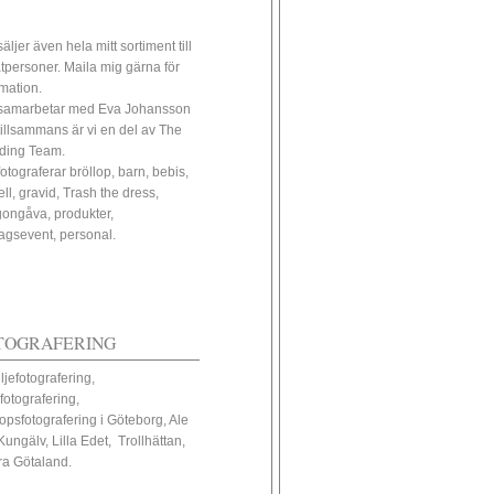
äljer även hela mitt sortiment till
atpersoner. Maila mig gärna för
rmation.
samarbetar med Eva Johansson
tillsammans är vi en del av The
ding Team.
fotograferar bröllop, barn, bebis,
ll, gravid, Trash the dress,
ongåva, produkter,
tagsevent, personal.
TOGRAFERING
ljefotografering,
fotografering,
lopsfotografering i Göteborg, Ale
Kungälv, Lilla Edet, Trollhättan,
ra Götaland.