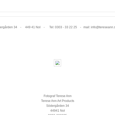
1 Nol - Tel: 0303 - 33 22 25 - mail: info@tereseann.
Fotograf Terese Ann
Terese Ann Art Products
Södergården 34
44941 Nol