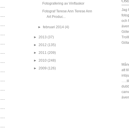
OM
Fotografering av Vinflaskor
Jag 
Fotograf Terese Ann Terese Ann
fotog
Art Produc...
och 
även
►
februari 2014
(4)
Göte
►
2013
(37)
Trol
Göta
►
2012
(135)
►
2011
(209)
►
2010
(248)
Mång
►
2009
(126)
att t
inbj
…..ti
dubbe
canv
även