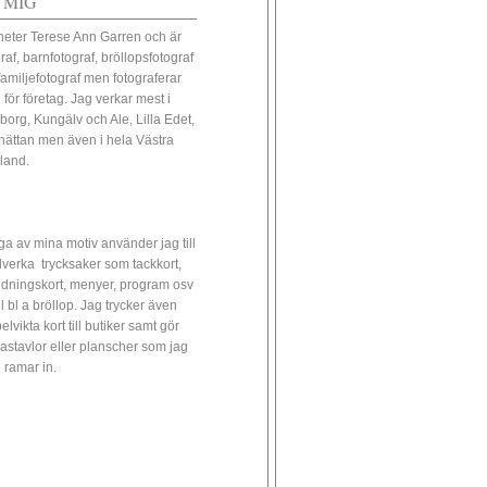
 MIG
heter Terese Ann Garren och är
raf, barnfotograf, bröllopsfotograf
familjefotograf men fotograferar
 för företag. Jag verkar mest i
borg, Kungälv och Ale, Lilla Edet,
lhättan men även i hela Västra
land.
a av mina motiv använder jag till
illverka trycksaker som tackkort,
udningskort, menyer, program osv
ll bl a bröllop. Jag trycker även
lvikta kort till butiker samt gör
astavlor eller planscher som jag
 ramar in.