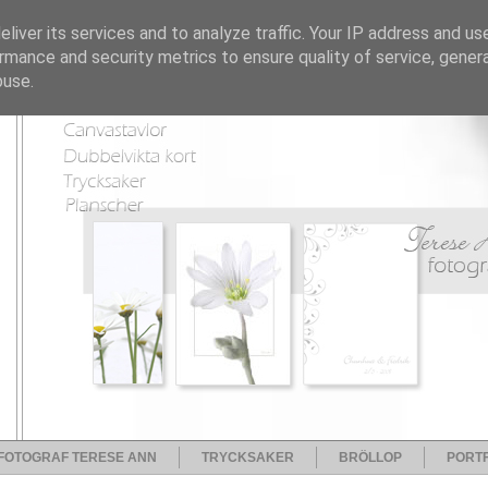
liver its services and to analyze traffic. Your IP address and us
rmance and security metrics to ensure quality of service, gene
buse.
FOTOGRAF TERESE ANN
TRYCKSAKER
BRÖLLOP
PORTF