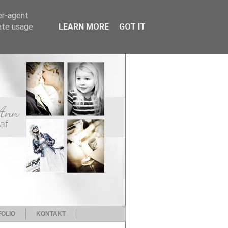
er-agent
rate usage
LEARN MORE
GOT IT
OLIO
KONTAKT