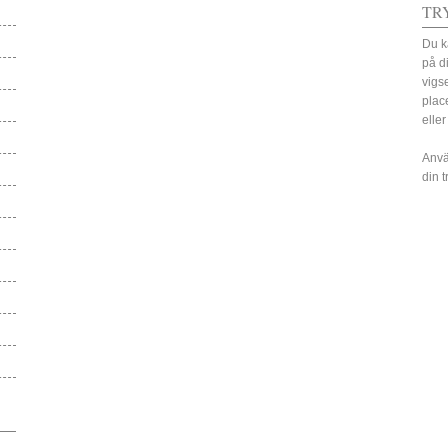
TR
Du k
på d
vigs
plac
eller
Anvä
din 