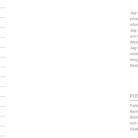
Jag s
priv
info
Jag 
och 
Wed
Jag 
mode
morg
före
FO
Fami
Barn
Bröl
och 
Väst