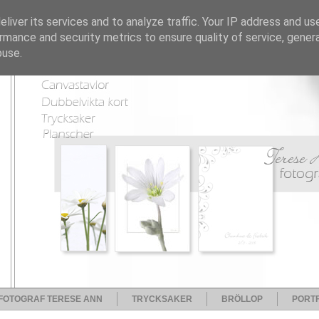
liver its services and to analyze traffic. Your IP address and us
rmance and security metrics to ensure quality of service, gene
buse.
FOTOGRAF TERESE ANN
TRYCKSAKER
BRÖLLOP
PORTF