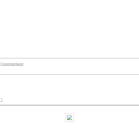
.
0 kommentarer
G