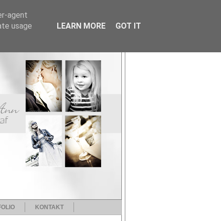
er-agent
rate usage
LEARN MORE
GOT IT
OLIO
KONTAKT