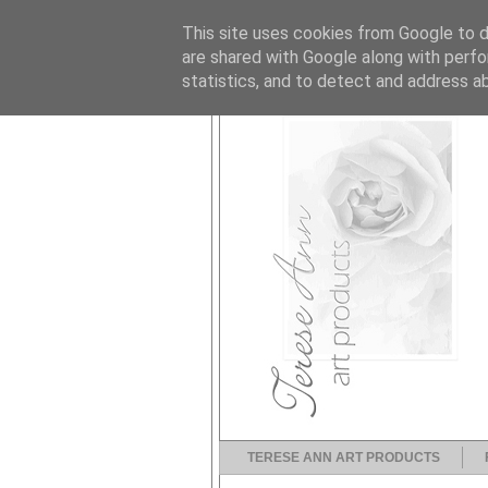
This site uses cookies from Google to de
are shared with Google along with perfo
statistics, and to detect and address a
TERESE ANN ART PRODUCTS