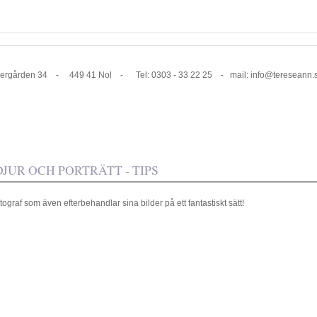
1 Nol - Tel: 0303 - 33 22 25 - mail: info@tereseann.
JUR OCH PORTRÄTT - TIPS
ograf som även efterbehandlar sina bilder på ett fantastiskt sätt!