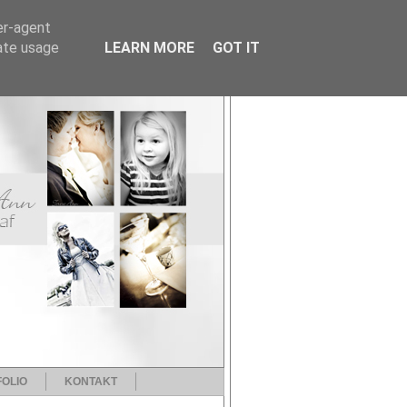
er-agent
rate usage
LEARN MORE
GOT IT
OLIO
KONTAKT