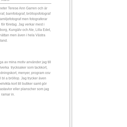
heter Terese Ann Garren och är
raf, barnfotograf, bröllopsfotograf
familjefotograf men fotograferar
 för företag. Jag verkar mest i
borg, Kungälv och Ale, Lilla Edet,
lhättan men även i hela Västra
land.
a av mina motiv använder jag till
illverka trycksaker som tackkort,
udningskort, menyer, program osv
ll bl a bröllop. Jag trycker även
lvikta kort till butiker samt gör
astavlor eller planscher som jag
 ramar in.