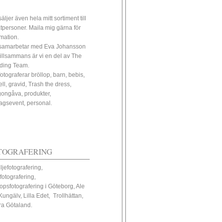
äljer även hela mitt sortiment till
atpersoner. Maila mig gärna för
rmation.
samarbetar med Eva Johansson
tillsammans är vi en del av The
ding Team.
fotograferar bröllop, barn, bebis,
ll, gravid, Trash the dress,
ongåva, produkter,
tagsevent, personal.
TOGRAFERING
ljefotografering,
fotografering,
lopsfotografering i Göteborg, Ale
Kungälv, Lilla Edet, Trollhättan,
ra Götaland.