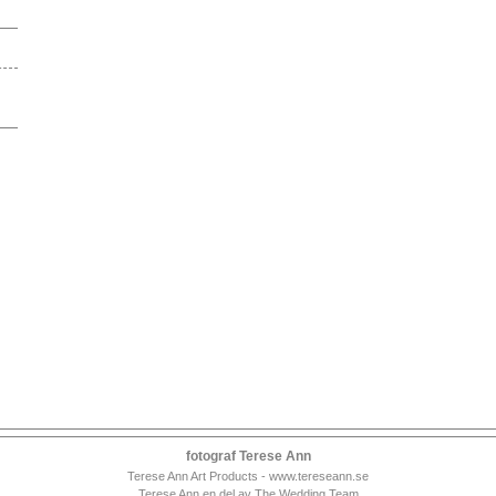
fotograf Terese Ann
Terese Ann Art Products - www.tereseann.se
Terese Ann en del av The Wedding Team