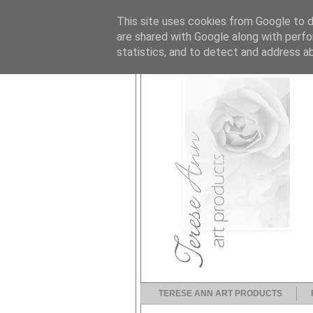
This site uses cookies from Google to de
are shared with Google along with perfo
statistics, and to detect and address a
TERESE ANN ART PRODUCTS