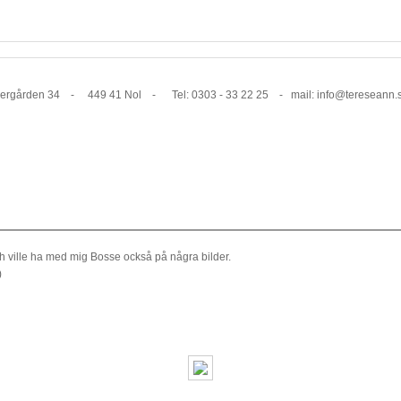
1 Nol - Tel: 0303 - 33 22 25 - mail: info@tereseann.
 och ville ha med mig Bosse också på några bilder.
)