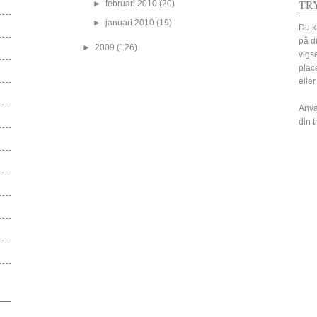
TR
►
februari 2010
(20)
►
januari 2010
(19)
Du k
på d
►
2009
(126)
vigs
plac
eller
Anvä
din 