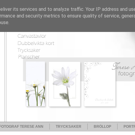
liver its services and to analyze traffic. Your IP address and us
rmance and security metrics to ensure quality of service, gene
buse.
FOTOGRAF TERESE ANN
TRYCKSAKER
BRÖLLOP
PORTF