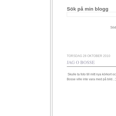
Sök på min blogg
Södergården 34 - 449 4
TORSDAG 28 OKTOBER 2010
JAG O BOSSE
Skulle ta foto till mitt nya körkort
Bosse ville inte vara med på bild...: