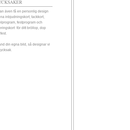
YCKSAKER
an även få en personlig design
ina inbjudningskort, tackkort,
elprogram, festprogram och
eringskort för ditt bröllop, dop
 fest.
nd din egna bild, så designar vi
trycksak.