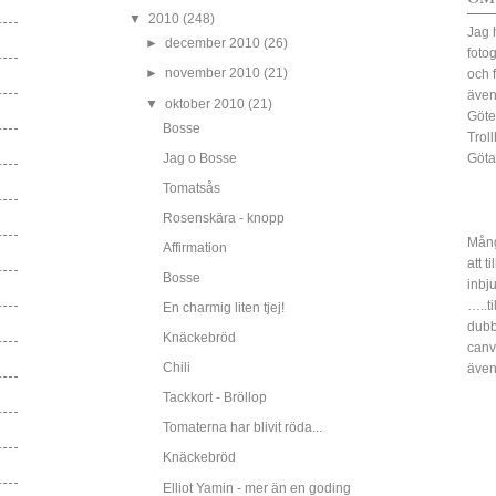
▼
2010
(248)
Jag 
►
december 2010
(26)
fotog
►
november 2010
(21)
och 
även
▼
oktober 2010
(21)
Göte
Bosse
Trol
Jag o Bosse
Göta
Tomatsås
Rosenskära - knopp
Mång
Affirmation
att t
Bosse
inbj
…..ti
En charmig liten tjej!
dubbe
Knäckebröd
canv
Chili
även
Tackkort - Bröllop
Tomaterna har blivit röda...
Knäckebröd
Elliot Yamin - mer än en goding