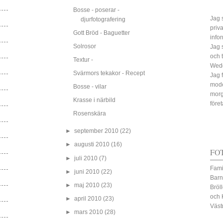
Bosse - poserar -
Jag s
djurfotografering
priv
Gott Bröd - Baguetter
info
Solrosor
Jag 
och 
Textur -
Wed
Svärmors tekakor - Recept
Jag 
mode
Bosse - vilar
morg
Krasse i närbild
före
Rosenskära
►
september 2010
(22)
►
augusti 2010
(16)
FO
►
juli 2010
(7)
Fami
►
juni 2010
(22)
Barn
►
maj 2010
(23)
Bröl
och 
►
april 2010
(23)
Väst
►
mars 2010
(28)