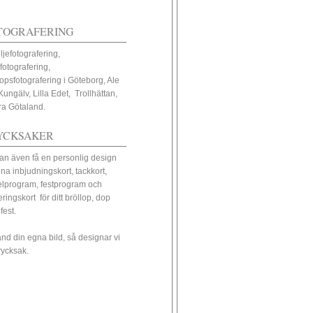
TOGRAFERING
ljefotografering,
fotografering,
lopsfotografering i Göteborg, Ale
Kungälv, Lilla Edet, Trollhättan,
ra Götaland.
YCKSAKER
an även få en personlig design
ina inbjudningskort, tackkort,
elprogram, festprogram och
eringskort för ditt bröllop, dop
 fest.
nd din egna bild, så designar vi
trycksak.