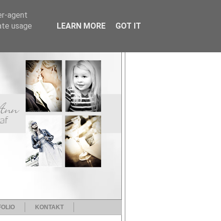
er-agent
rate usage
LEARN MORE
GOT IT
OLIO
KONTAKT