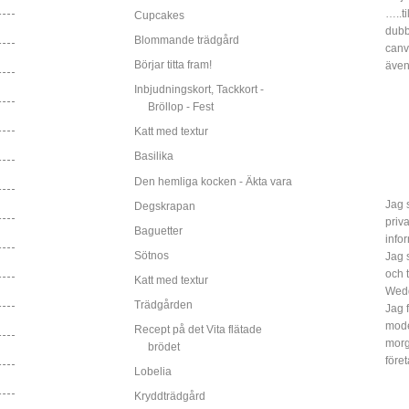
…..ti
Cupcakes
dubbe
Blommande trädgård
canv
Börjar titta fram!
även
Inbjudningskort, Tackkort -
Bröllop - Fest
Katt med textur
Basilika
Den hemliga kocken - Äkta vara
Jag s
Degskrapan
priv
Baguetter
info
Sötnos
Jag 
och 
Katt med textur
Wed
Trädgården
Jag 
mode
Recept på det Vita flätade
morg
brödet
före
Lobelia
Kryddträdgård