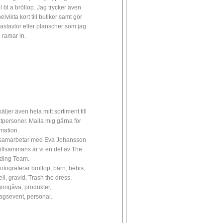
ll bl a bröllop. Jag trycker även
lvikta kort till butiker samt gör
astavlor eller planscher som jag
 ramar in.
äljer även hela mitt sortiment till
atpersoner. Maila mig gärna för
rmation.
samarbetar med Eva Johansson
tillsammans är vi en del av The
ding Team.
fotograferar bröllop, barn, bebis,
ll, gravid, Trash the dress,
ongåva, produkter,
tagsevent, personal.