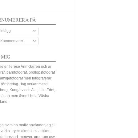
ENUMERERA PÅ
Inlägg
Kommentarer
 MIG
heter Terese Ann Garren och är
raf, barnfotograf, bröllopsfotograf
familjefotograf men fotograferar
 för företag. Jag verkar mest i
borg, Kungälv och Ale, Lilla Edet,
lhättan men även i hela Västra
land.
a av mina motiv använder jag till
illverka trycksaker som tackkort,
udningskort, menyer, program osv