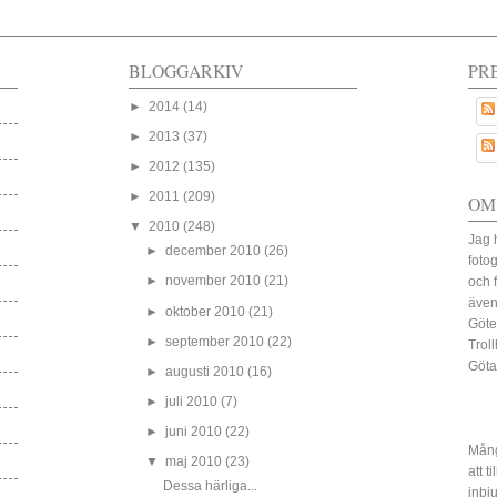
BLOGGARKIV
PR
►
2014
(14)
►
2013
(37)
►
2012
(135)
►
2011
(209)
OM
▼
2010
(248)
Jag 
►
december 2010
(26)
fotog
►
november 2010
(21)
och 
även
►
oktober 2010
(21)
Göte
►
september 2010
(22)
Trol
Göta
►
augusti 2010
(16)
►
juli 2010
(7)
►
juni 2010
(22)
Mång
▼
maj 2010
(23)
att t
Dessa härliga...
inbj