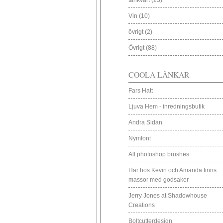
tänkvärt
(23)
Vin
(10)
övrigt
(2)
Övrigt
(88)
COOLA LÄNKAR
Fars Hatt
Ljuva Hem - inredningsbutik
Andra Sidan
Nymfont
All photoshop brushes
Här hos Kevin och Amanda finns
massor med godsaker
Jerry Jones at Shadowhouse
Creations
Boltcutterdesign