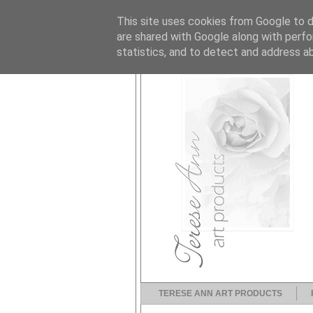
This site uses cookies from Google to de
are shared with Google along with perfo
statistics, and to detect and address a
TERESE ANN ART PRODUCTS