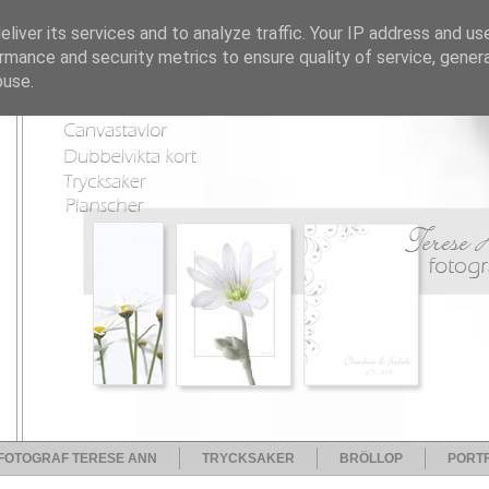
liver its services and to analyze traffic. Your IP address and us
rmance and security metrics to ensure quality of service, gene
buse.
FOTOGRAF TERESE ANN
TRYCKSAKER
BRÖLLOP
PORTF