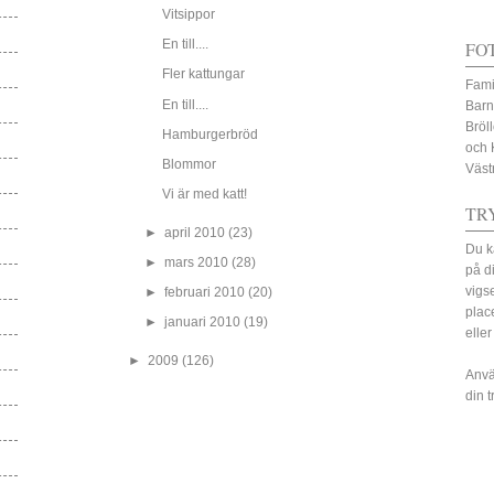
Vitsippor
En till....
FO
Fler kattungar
Fami
En till....
Barn
Bröl
Hamburgerbröd
och 
Blommor
Väst
Vi är med katt!
TR
►
april 2010
(23)
Du k
►
mars 2010
(28)
på d
vigs
►
februari 2010
(20)
plac
►
januari 2010
(19)
eller
►
2009
(126)
Anvä
din 