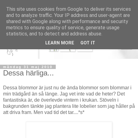
This site uses cookies from Google to deliver its services
and to analyze traffic. Your IP address and user-agent are
shared with Google along with performance and security
metrics to ensure quality of service, generate usage
statistics, and to detect and address abuse.
LEARN MORE
GOT IT
måndag 31 maj 2010
Dessa härliga...
Dessa blommor är just nu de ända blommor som blommar i
min trädgård än så länge. Jag vet inte vad de heter? Det
fantastiska är, de överlevde vintern i krukan. Stöveln i
bakgrunden tänkte jag plantera lite lobelier som jag håller på
att driva fram. Men vad tid det tar....*s*