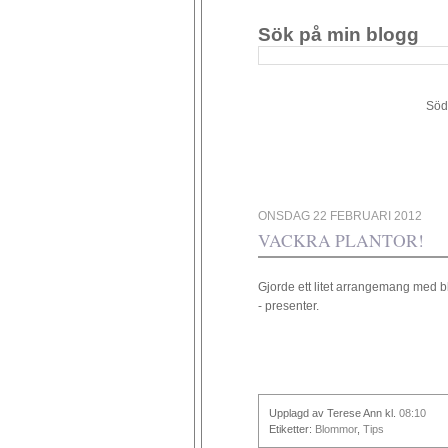
Sök på min blogg
Södergården 34 - 449 4
ONSDAG 22 FEBRUARI 2012
VACKRA PLANTOR!
Gjorde ett litet arrangemang med bl
- presenter.
Upplagd av Terese Ann
kl.
08:10
Etiketter:
Blommor
,
Tips