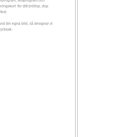
elprogram, festprogram och
eringskort för ditt bröllop, dop
 fest.
nd din egna bild, så designar vi
trycksak.