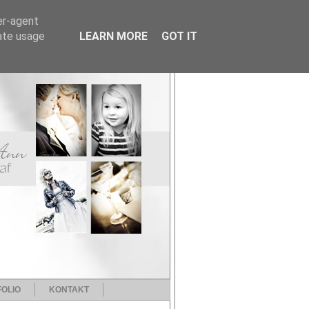
er-agent
rate usage
LEARN MORE
GOT IT
OLIO
KONTAKT