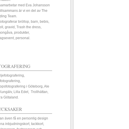
samarbetar med Eva Johansson
tillsammans är vi en del av The
ding Team.
fotograferar bröllop, barn, bebis,
ll, gravid, Trash the dress,
ongåva, produkter,
tagsevent, personal.
TOGRAFERING
ljefotografering,
fotografering,
lopsfotografering i Göteborg, Ale
Kungälv, Lilla Edet, Trollhättan,
ra Götaland.
YCKSAKER
an även få en personlig design
ina inbjudningskort, tackkort,