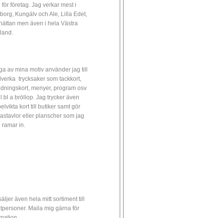
 för företag. Jag verkar mest i
borg, Kungälv och Ale, Lilla Edet,
lhättan men även i hela Västra
land.
a av mina motiv använder jag till
illverka trycksaker som tackkort,
udningskort, menyer, program osv
ll bl a bröllop. Jag trycker även
lvikta kort till butiker samt gör
astavlor eller planscher som jag
 ramar in.
äljer även hela mitt sortiment till
atpersoner. Maila mig gärna för
rmation.