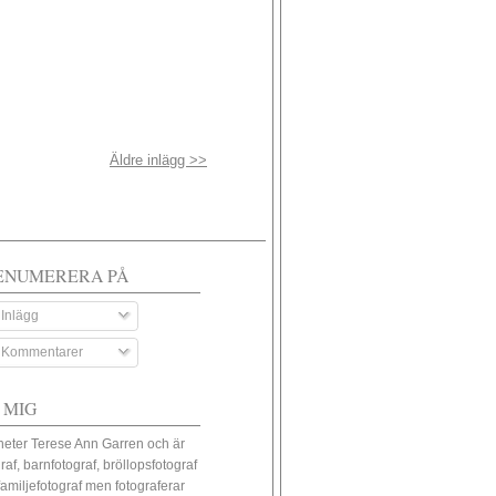
Äldre inlägg >>
ENUMERERA PÅ
Inlägg
Kommentarer
 MIG
heter Terese Ann Garren och är
raf, barnfotograf, bröllopsfotograf
familjefotograf men fotograferar