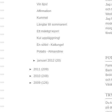
Vin tips!
Jag 
och 
Affirmation
Wed
Kummel
Jag 
mode
Längtar till sommaren!
morg
Ett mäktigt lejon!
före
Kul uppläggning!
En sötis! - Kattunge!
Potatis - Almandine
FO
►
januari 2012
(20)
Fami
►
2011
(209)
Barn
Bröl
►
2010
(248)
och 
►
2009
(126)
Väst
TR
Du k
på d