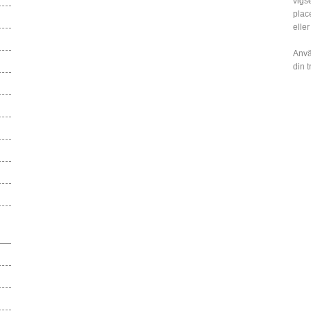
vigs
plac
eller
Anvä
din 