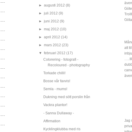
även
►
augusti 2012
(8)
Göte
►
juli 2012
(9)
Trol
Göta
►
juni 2012
(9)
►
maj 2012
(10)
►
april 2012
(14)
Mång
►
mars 2012
(23)
att t
▼
februari 2012
(17)
inbj
…..ti
Colorering - fotografi -
dubbe
Recoloured - photography
canv
Torkade chilli!
även
Bosse vår favvis!
Semla - mums!
Dukning med sött porslin från
Vackra plantor!
- Sanna Dullaway -
Jag s
Affirmation
priv
Kycklingklubba med ris
info