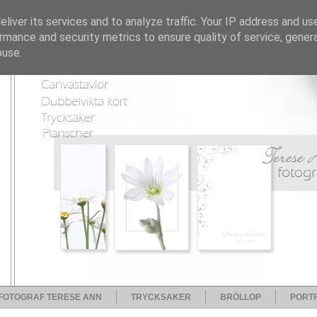
liver its services and to analyze traffic. Your IP address and us
rmance and security metrics to ensure quality of service, gene
buse.
FOTOGRAF TERESE ANN
TRYCKSAKER
BRÖLLOP
PORTF