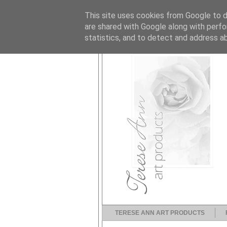
This site uses cookies from Google to de
are shared with Google along with perfo
statistics, and to detect and address a
TERESE ANN ART PRODUCTS