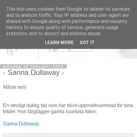
This site uses cookies from Google to deliver its services
and to analyze traffic. Your IP address and user-agent are
shared with Google along with performance and security
metrics to ensure quality of service, generate usage
statistics, and to detect and address abuse.
LEARN MORE
GOT IT
måndag 20 februari 2012
- Sanna Dullaway -
Måste ses!
En otroligt duktig tjej som har blivit uppmärksammad för sina
bilder. Hon färglägger gamla svartvita foton.
Sanna Dullaway