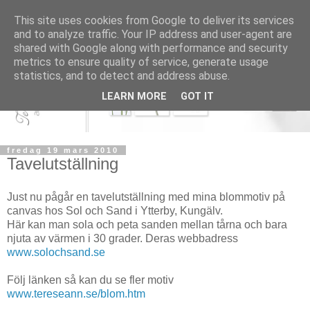
This site uses cookies from Google to deliver its services
and to analyze traffic. Your IP address and user-agent are
shared with Google along with performance and security
metrics to ensure quality of service, generate usage
statistics, and to detect and address abuse.
LEARN MORE
GOT IT
fredag 19 mars 2010
Tavelutställning
Just nu pågår en tavelutställning med mina blommotiv på
canvas hos Sol och Sand i Ytterby, Kungälv.
Här kan man sola och peta sanden mellan tårna och bara
njuta av värmen i 30 grader. Deras webbadress
www.solochsand.se
Följ länken så kan du se fler motiv
www.tereseann.se/blom.htm