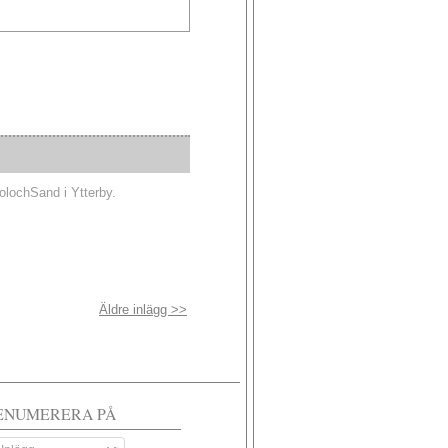
SolochSand i Ytterby.
Äldre inlägg >>
ENUMERERA PÅ