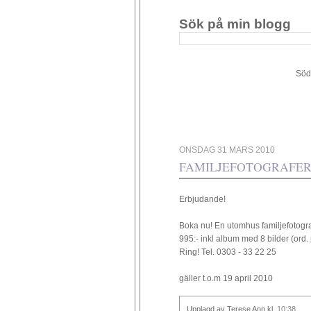
Sök på min blogg
Södergården 34 - 449 4
ONSDAG 31 MARS 2010
FAMILJEFOTOGRAFER
Erbjudande!
Boka nu! En utomhus familjefotografe
995:- inkl album med 8 bilder (ord. 
Ring! Tel. 0303 - 33 22 25
gäller t.o.m 19 april 2010
Upplagd av Terese Ann
kl.
10:38