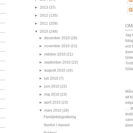
►
2013
(37)
►
2012
(135)
►
2011
(209)
OM
▼
2010
(248)
Jag 
►
december 2010
(26)
fotog
►
november 2010
(21)
och 
även
►
oktober 2010
(21)
Göte
►
september 2010
(22)
Trol
Göta
►
augusti 2010
(16)
►
juli 2010
(7)
►
juni 2010
(22)
Mång
►
maj 2010
(23)
att t
►
april 2010
(23)
inbj
…..ti
▼
mars 2010
(28)
dubbe
Familjefotografering
canv
Semlor i massor
även