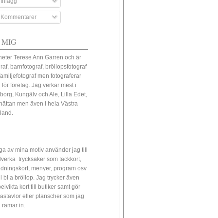
Inlägg
Kommentarer
 MIG
heter Terese Ann Garren och är
raf, barnfotograf, bröllopsfotograf
familjefotograf men fotograferar
 för företag. Jag verkar mest i
borg, Kungälv och Ale, Lilla Edet,
lhättan men även i hela Västra
land.
a av mina motiv använder jag till
illverka trycksaker som tackkort,
udningskort, menyer, program osv
ll bl a bröllop. Jag trycker även
lvikta kort till butiker samt gör
astavlor eller planscher som jag
 ramar in.