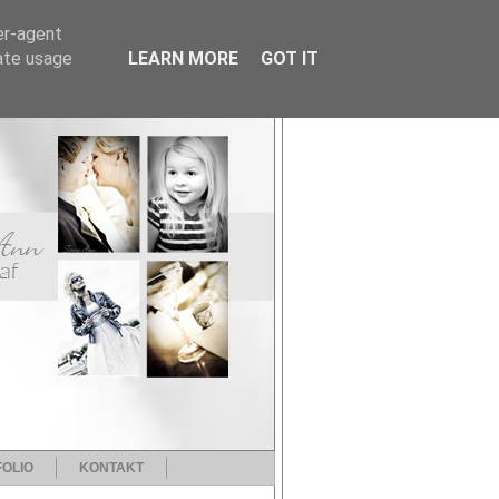
er-agent
rate usage
LEARN MORE
GOT IT
OLIO
KONTAKT