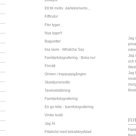
Boktips!
Ett till motiv...kärleksmums....
Fiffirutor
Fler tyger...
Nya tyger!!
Jag s
Baguetter
priv
lisa lavie - Whatcha Say
info
Jag 
Familjefotografering - Boka nu!
och 
Förrätt
Wed
Jag 
Ormen i trappuppgången
mode
Skaldjursrisotto
morg
före
Tavelutställning
Familjefotografering
En go kille - barnfotografering
Vinter kväll
FO
Jag Är.
Fami
Pitabröd med kebabkryddad
Barn