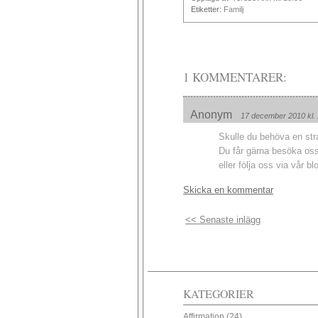
Etiketter:
Familj
1 KOMMENTARER:
Anonym
17 december 2010 kl.
Skulle du behöva en stra
Du får gärna besöka os
eller följa oss via vår 
Skicka en kommentar
<< Senaste inlägg
KATEGORIER
Affirmation
(24)