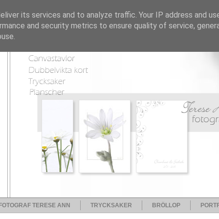
liver its services and to analyze traffic. Your IP address and us
rmance and security metrics to ensure quality of service, gene
buse.
FOTOGRAF TERESE ANN
TRYCKSAKER
BRÖLLOP
PORTF