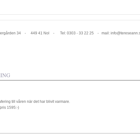
1 Nol - Tel: 0303 - 33 22 25 - mail: info@tereseann.
ING
ring till våren när det har blivit varmare.
pris 1595:-)