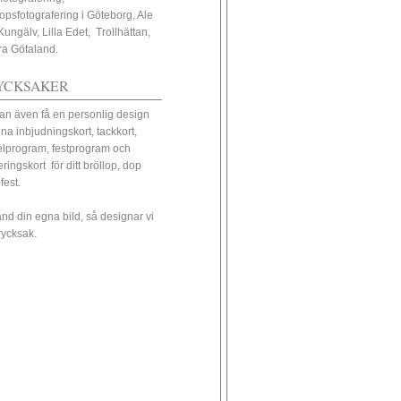
lopsfotografering i Göteborg, Ale
Kungälv, Lilla Edet, Trollhättan,
ra Götaland.
YCKSAKER
an även få en personlig design
ina inbjudningskort, tackkort,
elprogram, festprogram och
eringskort för ditt bröllop, dop
 fest.
nd din egna bild, så designar vi
trycksak.