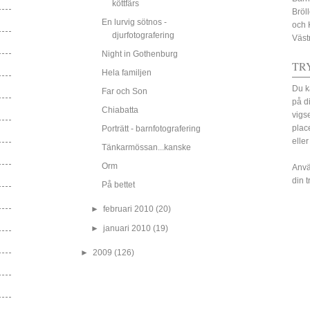
köttfärs
Bröl
En lurvig sötnos -
och 
djurfotografering
Väst
Night in Gothenburg
TR
Hela familjen
Du k
Far och Son
på d
Chiabatta
vigs
plac
Porträtt - barnfotografering
eller
Tänkarmössan...kanske
Orm
Anvä
din 
På bettet
►
februari 2010
(20)
►
januari 2010
(19)
►
2009
(126)