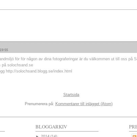
 19:55
ndmiljö för för någon av dina fotograferingar är du välkommen ut till oss på 
s på solochsand.se
blogg http://solochsand.blogg.se/index.html
Startsida
Prenumerera på:
Kommentarer till inlägget (Atom)
BLOGGARKIV
PR
►
2014
(14)