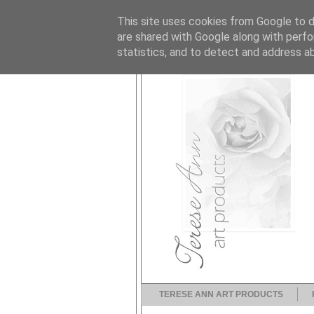
This site uses cookies from Google to de
are shared with Google along with perfo
statistics, and to detect and address a
TERESE ANN ART PRODUCTS