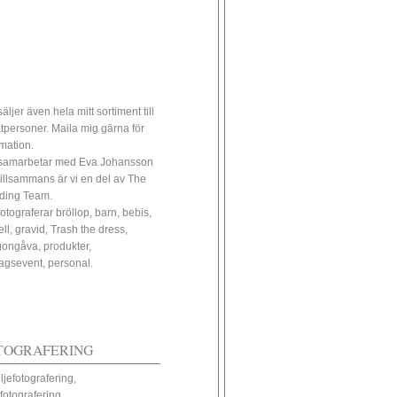
äljer även hela mitt sortiment till
atpersoner. Maila mig gärna för
rmation.
samarbetar med Eva Johansson
tillsammans är vi en del av The
ding Team.
fotograferar bröllop, barn, bebis,
ll, gravid, Trash the dress,
ongåva, produkter,
tagsevent, personal.
TOGRAFERING
ljefotografering,
fotografering,