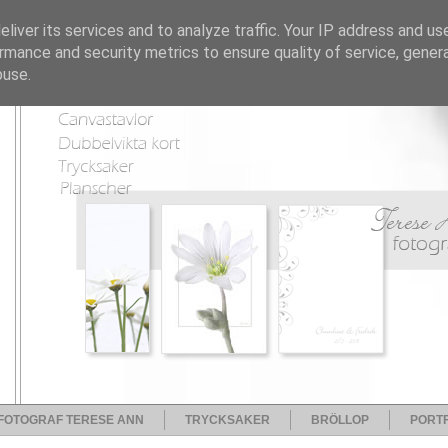
liver its services and to analyze traffic. Your IP address and us
rmance and security metrics to ensure quality of service, gene
buse.
FOTOGRAF TERESE ANN
TRYCKSAKER
BRÖLLOP
PORTF