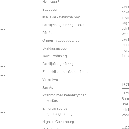
Nya tyger!!
Jag s
Baguetter
priv
lisa lavie - Whatcha Say
info
Jag 
Familjefotografering - Boka nu!
och 
Förrätt
Wed
Jag 
Ormen i trappuppgången
mode
Skaldjursrisotto
morg
före
Tavelutställning
Familjefotografering
En go kille - barnfotografering
Vinter kväll
FO
Jag Är.
Fami
Pitabröd med kebabkryddad
Barn
köttfärs
Bröl
En lurvig sötnos -
och 
djurfotografering
Väst
Night in Gothenburg
TR