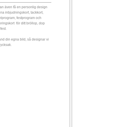
an även få en personlig design
ina inbjudningskort, tackkort,
elprogram, festprogram och
eringskort för ditt bröllop, dop
 fest.
nd din egna bild, så designar vi
trycksak.