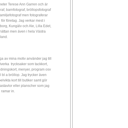
heter Terese Ann Garren och är
raf, barnfotograf, bröllopsfotograf
familjefotograf men fotograferar
 för företag. Jag verkar mest i
borg, Kungälv och Ale, Lilla Edet,
lhättan men även i hela Västra
land.
a av mina motiv använder jag till
illverka trycksaker som tackkort,
udningskort, menyer, program osv
ll bl a bröllop. Jag trycker även
lvikta kort till butiker samt gör
astavlor eller planscher som jag
 ramar in.