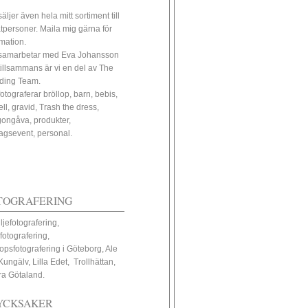
äljer även hela mitt sortiment till
atpersoner. Maila mig gärna för
rmation.
samarbetar med Eva Johansson
tillsammans är vi en del av The
ding Team.
fotograferar bröllop, barn, bebis,
ll, gravid, Trash the dress,
ongåva, produkter,
tagsevent, personal.
TOGRAFERING
ljefotografering,
fotografering,
lopsfotografering i Göteborg, Ale
Kungälv, Lilla Edet, Trollhättan,
ra Götaland.
YCKSAKER