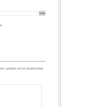
se
en i grädde och en skvätt konjak.