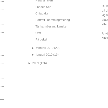
Hela familjen
Du k
Far och Son
på d
Chiabatta
vigs
plac
Porträtt - barnfotografering
eller
Tänkarmössan...kanske
Orm
Anvä
din 
På bettet
►
februari 2010
(20)
►
januari 2010
(19)
►
2009
(126)