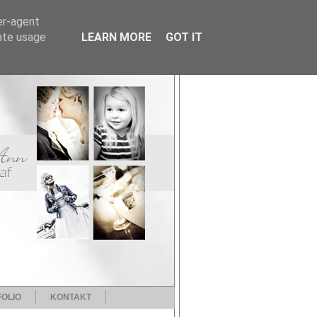
er-agent
rate usage
LEARN MORE
GOT IT
OLIO
KONTAKT