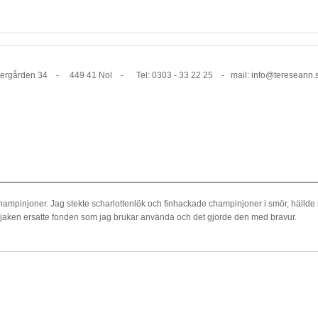
1 Nol - Tel: 0303 - 33 22 25 - mail: info@tereseann.
pinjoner. Jag stekte scharlottenlök och finhackade champinjoner i smör, hällde s
Konjaken ersatte fonden som jag brukar använda och det gjorde den med bravur.