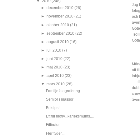
▼
2010
(248)
Jag 
►
december 2010
(26)
fotog
►
november 2010
(21)
och 
även
►
oktober 2010
(21)
Göte
►
september 2010
(22)
Trol
Göta
►
augusti 2010
(16)
►
juli 2010
(7)
►
juni 2010
(22)
Mång
►
maj 2010
(23)
att t
►
april 2010
(23)
inbj
…..ti
▼
mars 2010
(28)
dubbe
Familjefotografering
canv
Semlor i massor
även
Boktips!
Ett till motiv...kärleksmums....
Fiffirutor
Fler tyger...