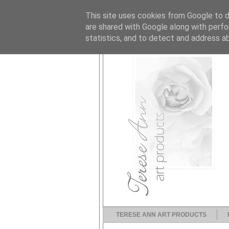
This site uses cookies from Google to de
are shared with Google along with perfo
statistics, and to detect and address a
TERESE ANN ART PRODUCTS