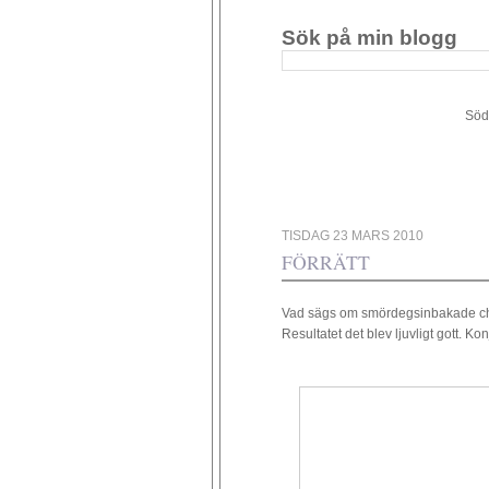
Sök på min blogg
Södergården 34 - 449 4
TISDAG 23 MARS 2010
FÖRRÄTT
Vad sägs om smördegsinbakade cham
Resultatet det blev ljuvligt gott. 