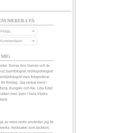
ENUMERERA PÅ
Inlägg
Kommentarer
 MIG
heter Terese Ann Garren och är
raf, barnfotograf, bröllopsfotograf
familjefotograf men fotograferar
 för företag. Jag verkar mest i
borg, Kungälv och Ale, Lilla Edet,
lhättan men även i hela Västra
land.
a av mina motiv använder jag till
illverka trycksaker som tackkort,