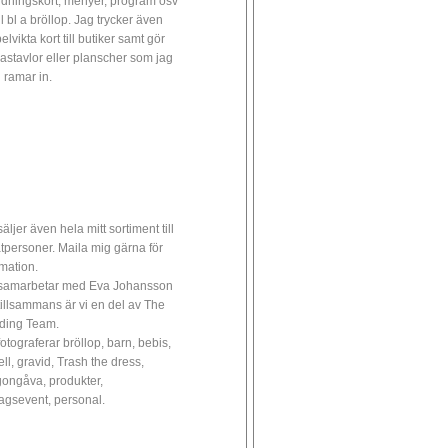
udningskort, menyer, program osv
ll bl a bröllop. Jag trycker även
lvikta kort till butiker samt gör
astavlor eller planscher som jag
 ramar in.
äljer även hela mitt sortiment till
atpersoner. Maila mig gärna för
rmation.
samarbetar med Eva Johansson
tillsammans är vi en del av The
ding Team.
fotograferar bröllop, barn, bebis,
ll, gravid, Trash the dress,
ongåva, produkter,
tagsevent, personal.