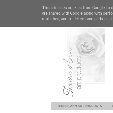
This site uses cookies from Google to de
are shared with Google along with perfo
statistics, and to detect and address a
TERESE ANN ART PRODUCTS