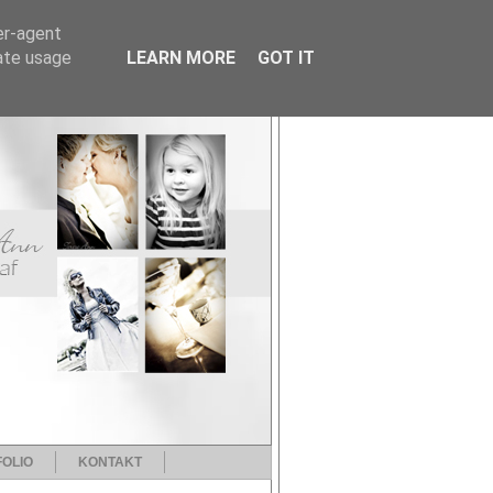
er-agent
rate usage
LEARN MORE
GOT IT
OLIO
KONTAKT