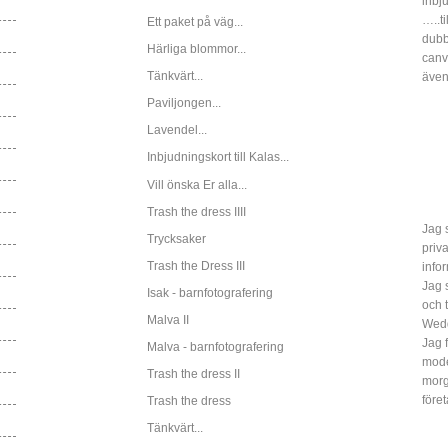
inbj
…..ti
Ett paket på väg...
dubbe
Härliga blommor...
canv
Tänkvärt...
även
Paviljongen...
Lavendel...
Inbjudningskort till Kalas...
Vill önska Er alla...
Trash the dress IIII
Jag s
Trycksaker
priv
Trash the Dress III
info
Jag 
Isak - barnfotografering
och 
Malva II
Wed
Jag 
Malva - barnfotografering
mode
Trash the dress II
morg
före
Trash the dress
Tänkvärt...