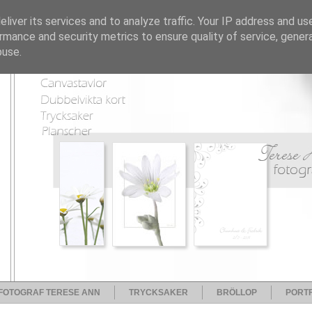
liver its services and to analyze traffic. Your IP address and us
rmance and security metrics to ensure quality of service, gene
buse.
FOTOGRAF TERESE ANN
TRYCKSAKER
BRÖLLOP
PORTF