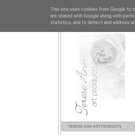
This site uses cookies from Google to de
are shared with Google along with perfo
statistics, and to detect and address a
TERESE ANN ART PRODUCTS