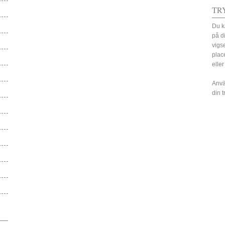
TR
Du k
på d
vigs
plac
eller
Anvä
din 