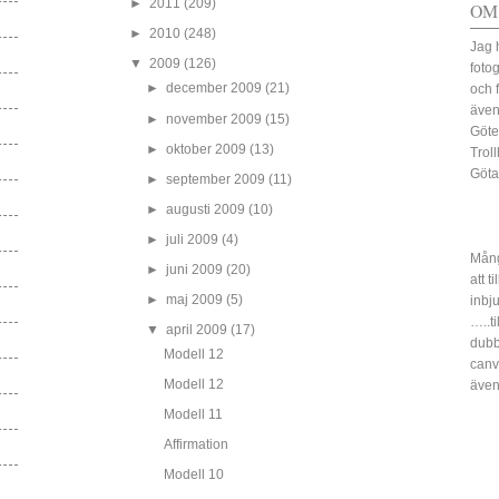
►
2011
(209)
OM
►
2010
(248)
Jag 
▼
2009
(126)
fotog
►
december 2009
(21)
och 
även
►
november 2009
(15)
Göte
►
oktober 2009
(13)
Trol
Göta
►
september 2009
(11)
►
augusti 2009
(10)
►
juli 2009
(4)
Mång
►
juni 2009
(20)
att t
►
maj 2009
(5)
inbj
…..ti
▼
april 2009
(17)
dubbe
Modell 12
canv
Modell 12
även
Modell 11
Affirmation
Modell 10