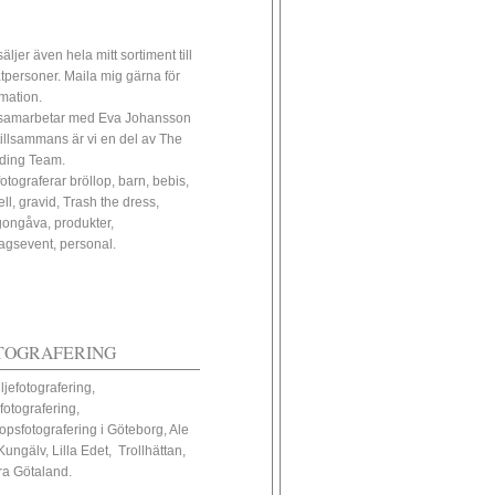
äljer även hela mitt sortiment till
atpersoner. Maila mig gärna för
rmation.
samarbetar med Eva Johansson
tillsammans är vi en del av The
ding Team.
fotograferar bröllop, barn, bebis,
ll, gravid, Trash the dress,
ongåva, produkter,
tagsevent, personal.
TOGRAFERING
ljefotografering,
fotografering,
lopsfotografering i Göteborg, Ale
Kungälv, Lilla Edet, Trollhättan,
ra Götaland.