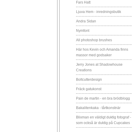
Fars Hatt
Ljuva Hem - inredningsbutik
Andra Sidan
Nymfont
All photoshop brushes
Här hos Kevin och Amanda finns
massor med godsaker
Jerry Jones at Shadowhouse
Creations
Boltcutterdesign
Fräck gatukonst
Pain de martin - en bra brödblogg
Bakalitenkaka - tårtkonstnär
Blixman en väldigt duktig fotograf -
som också är duktig på Cupcakes