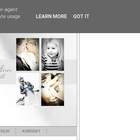
er-agent
rate usage
LEARN MORE
GOT IT
OLIO
KONTAKT