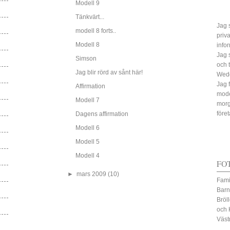
Modell 9
Tänkvärt...
Jag s
modell 8 forts..
priv
Modell 8
info
Jag 
Simson
och 
Jag blir rörd av sånt här!
Wed
Jag 
Affirmation
mode
Modell 7
morg
före
Dagens affirmation
Modell 6
Modell 5
Modell 4
FO
►
mars 2009
(10)
Fami
Barn
Bröl
och 
Väst