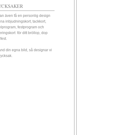
YCKSAKER
an även få en personlig design
ina inbjudningskort, tackkort,
elprogram, festprogram och
eringskort för ditt bröllop, dop
 fest.
nd din egna bild, så designar vi
trycksak.