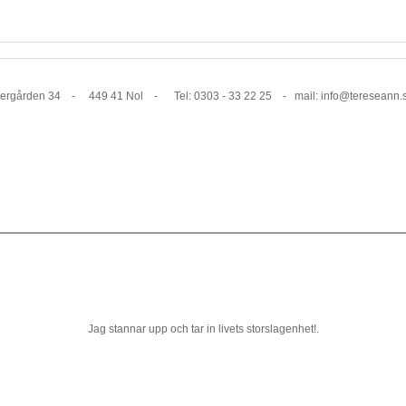
1 Nol - Tel: 0303 - 33 22 25 - mail: info@tereseann.
Jag stannar upp och tar in livets storslagenhet!.