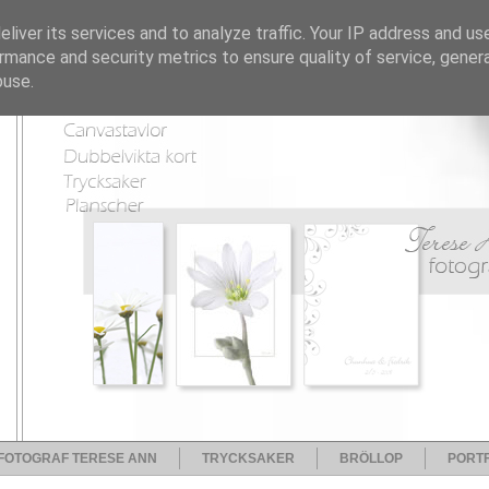
liver its services and to analyze traffic. Your IP address and us
rmance and security metrics to ensure quality of service, gene
buse.
FOTOGRAF TERESE ANN
TRYCKSAKER
BRÖLLOP
PORTF