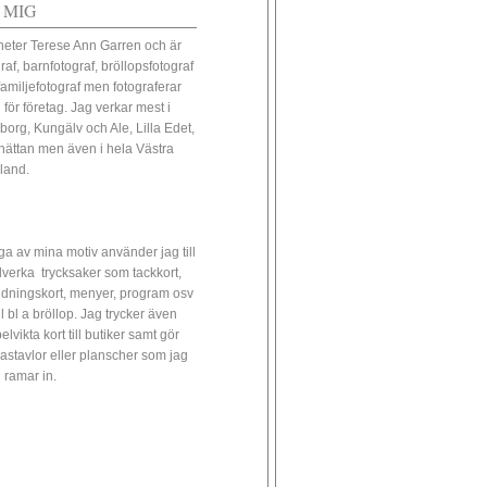
 MIG
heter Terese Ann Garren och är
raf, barnfotograf, bröllopsfotograf
familjefotograf men fotograferar
 för företag. Jag verkar mest i
borg, Kungälv och Ale, Lilla Edet,
lhättan men även i hela Västra
land.
a av mina motiv använder jag till
illverka trycksaker som tackkort,
udningskort, menyer, program osv
ll bl a bröllop. Jag trycker även
lvikta kort till butiker samt gör
astavlor eller planscher som jag
 ramar in.