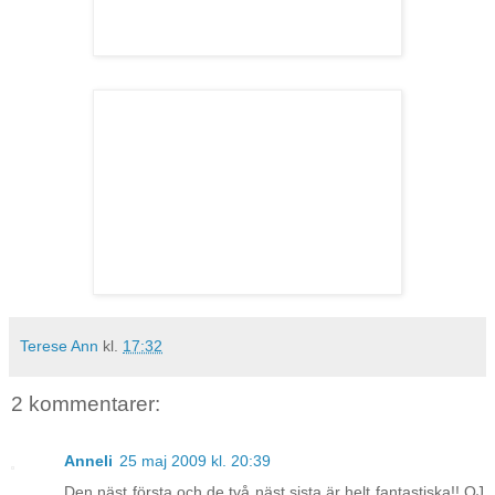
Terese Ann
kl.
17:32
2 kommentarer:
Anneli
25 maj 2009 kl. 20:39
Den näst första och de två näst sista är helt fantastiska!! OJ