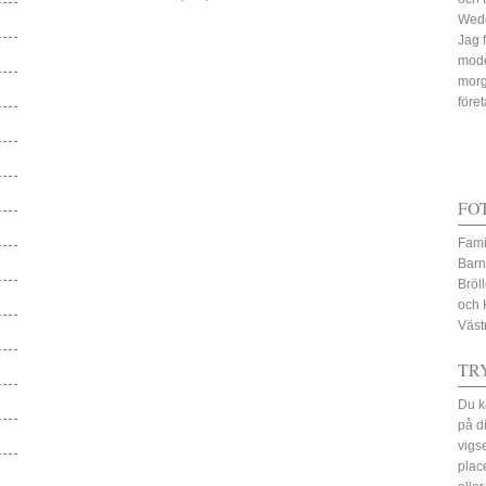
Wed
Jag 
mode
morg
före
FO
Fami
Barn
Bröl
och 
Väst
TR
Du k
på d
vigs
plac