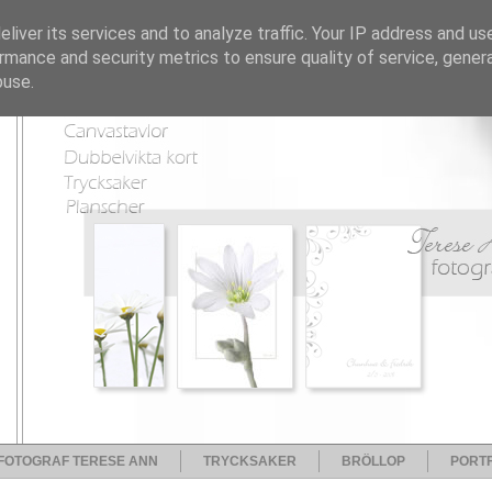
liver its services and to analyze traffic. Your IP address and us
rmance and security metrics to ensure quality of service, gene
buse.
FOTOGRAF TERESE ANN
TRYCKSAKER
BRÖLLOP
PORTF