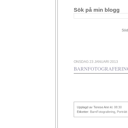
Sök på min blogg
Södergården 34 - 449 4
ONSDAG 23 JANUARI 2013
BARNFOTOGRAFERING
Upplagd av Terese Ann
kl.
08:30
Etiketter:
BarnFotografering
,
Porträtt