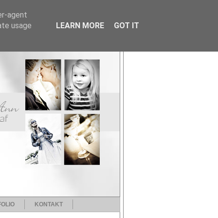
er-agent
rate usage
LEARN MORE
GOT IT
OLIO
KONTAKT