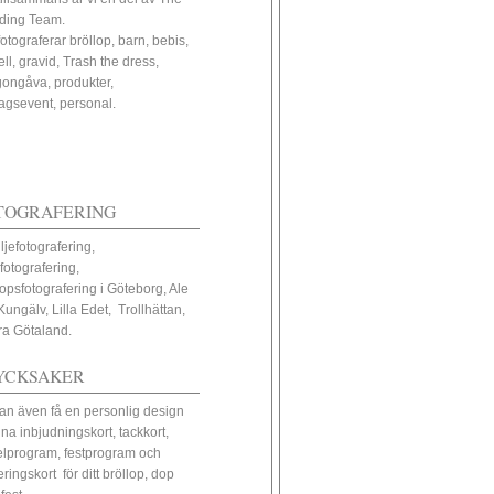
ding Team.
fotograferar bröllop, barn, bebis,
ll, gravid, Trash the dress,
ongåva, produkter,
tagsevent, personal.
TOGRAFERING
ljefotografering,
fotografering,
lopsfotografering i Göteborg, Ale
Kungälv, Lilla Edet, Trollhättan,
ra Götaland.
YCKSAKER
an även få en personlig design
ina inbjudningskort, tackkort,
elprogram, festprogram och
eringskort för ditt bröllop, dop