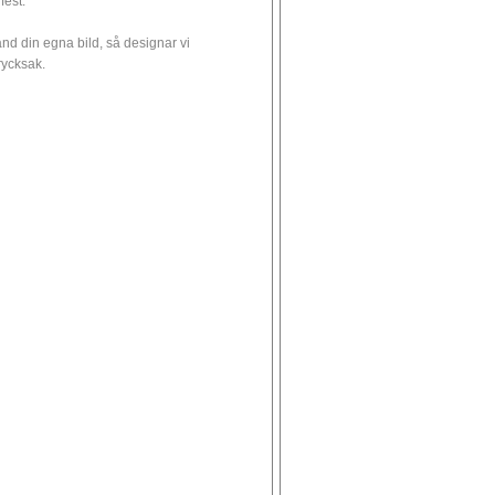
 fest.
nd din egna bild, så designar vi
trycksak.