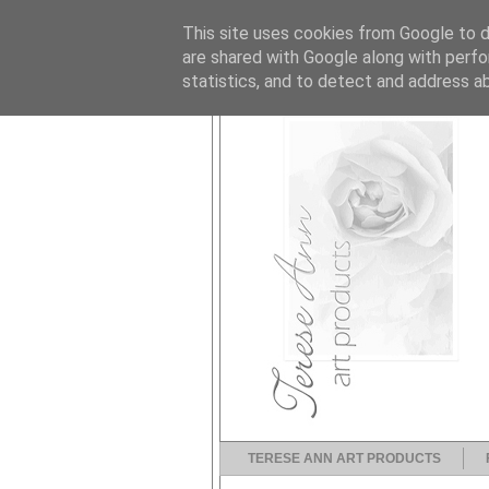
This site uses cookies from Google to de
are shared with Google along with perfo
statistics, and to detect and address a
TERESE ANN ART PRODUCTS