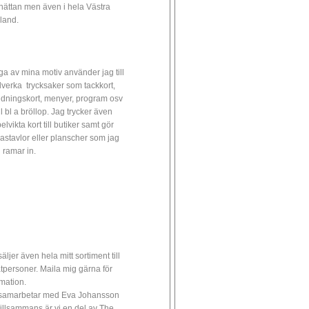
lhättan men även i hela Västra
land.
a av mina motiv använder jag till
illverka trycksaker som tackkort,
udningskort, menyer, program osv
ll bl a bröllop. Jag trycker även
lvikta kort till butiker samt gör
astavlor eller planscher som jag
 ramar in.
äljer även hela mitt sortiment till
atpersoner. Maila mig gärna för
rmation.
samarbetar med Eva Johansson
tillsammans är vi en del av The