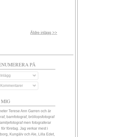
Äldre inlägg >>
ENUMERERA PÅ
Inlägg
Kommentarer
 MIG
heter Terese Ann Garren och är
raf, barnfotograf, bröllopsfotograf
familjefotograf men fotograferar
 för företag. Jag verkar mest i
borg, Kungälv och Ale, Lilla Edet,