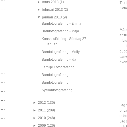
►
mars 2013
(1)
Trol
Göta
►
februari 2013
(2)
▼
januari 2013
(9)
Barnfotografering - Emma
Mång
Barnfotografering - Maja
att t
Konstutställning - Söndag 27
inbj
Januari
…..ti
dubbe
Barnfotografering - Molly
canv
Barnfotografering - Ida
även
Familje Fotografering
Barnfotografering
Barnfotografering
Syskonfotografering
►
2012
(135)
Jag s
►
2011
(209)
priv
info
►
2010
(248)
Jag 
►
2009
(126)
och 