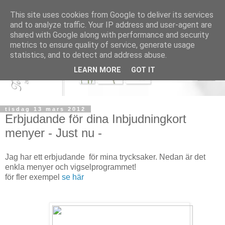
This site uses cookies from Google to deliver its services
and to analyze traffic. Your IP address and user-agent are
shared with Google along with performance and security
metrics to ensure quality of service, generate usage
statistics, and to detect and address abuse.
LEARN MORE
GOT IT
tisdag 13 mars 2012
Erbjudande för dina Inbjudningkort
menyer - Just nu -
Jag har ett erbjudande för mina trycksaker. Nedan är det
enkla menyer och vigselprogrammet!
för fler exempel
se här