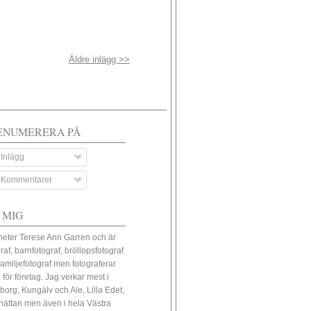
Äldre inlägg >>
ENUMERERA PÅ
Inlägg
Kommentarer
 MIG
heter Terese Ann Garren och är
raf, barnfotograf, bröllopsfotograf
familjefotograf men fotograferar
 för företag. Jag verkar mest i
borg, Kungälv och Ale, Lilla Edet,
lhättan men även i hela Västra