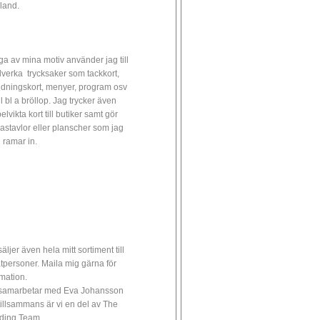
land.
a av mina motiv använder jag till
illverka trycksaker som tackkort,
udningskort, menyer, program osv
ll bl a bröllop. Jag trycker även
lvikta kort till butiker samt gör
astavlor eller planscher som jag
 ramar in.
äljer även hela mitt sortiment till
atpersoner. Maila mig gärna för
rmation.
samarbetar med Eva Johansson
tillsammans är vi en del av The
ding Team.