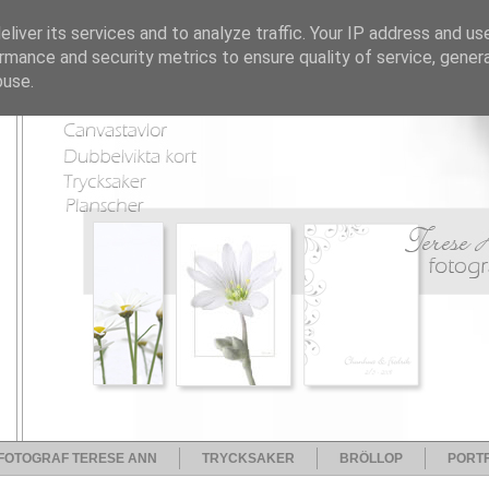
liver its services and to analyze traffic. Your IP address and us
rmance and security metrics to ensure quality of service, gene
buse.
FOTOGRAF TERESE ANN
TRYCKSAKER
BRÖLLOP
PORTF