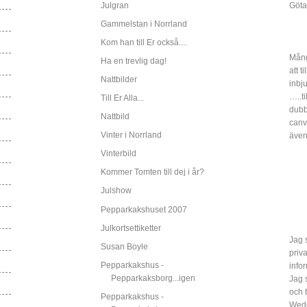
Julgran
Göta
Gammelstan i Norrland
Kom han till Er också....
Mång
Ha en trevlig dag!
att t
Nattbilder
inbj
…..ti
Till Er Alla...
dubbe
Nattbild
canv
Vinter i Norrland
även
Vinterbild
Kommer Tomten till dej i år?
Julshow
Pepparkakshuset 2007
Julkortsettiketter
Jag s
Susan Boyle
priv
Pepparkakshus -
info
Pepparkaksborg...igen
Jag 
och 
Pepparkakshus -
Wed