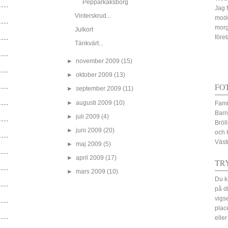
Pepparkaksborg
Jag 
Vinterskrud...
mode
morg
Julkort
före
Tänkvärt...
►
november 2009
(15)
►
oktober 2009
(13)
FO
►
september 2009
(11)
►
augusti 2009
(10)
Fami
Barn
►
juli 2009
(4)
Bröl
►
juni 2009
(20)
och 
Väst
►
maj 2009
(5)
►
april 2009
(17)
TR
►
mars 2009
(10)
Du k
på d
vigs
plac
eller