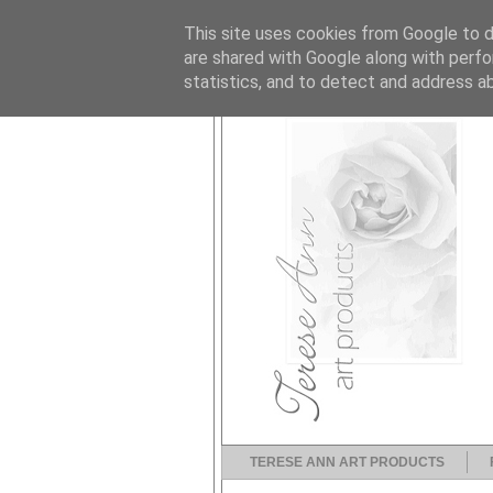
This site uses cookies from Google to de
are shared with Google along with perfo
statistics, and to detect and address a
TERESE ANN ART PRODUCTS