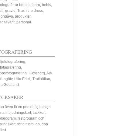
fotograferar bröllop, barn, bebis,
ll, gravid, Trash the dress,
ongåva, produkter,
tagsevent, personal.
TOGRAFERING
ljefotografering,
fotografering,
lopsfotografering i Göteborg, Ale
Kungälv, Lilla Edet, Trollhättan,
ra Götaland.
YCKSAKER
an även få en personlig design
ina inbjudningskort, tackkort,
elprogram, festprogram och
eringskort för ditt bröllop, dop
 fest.