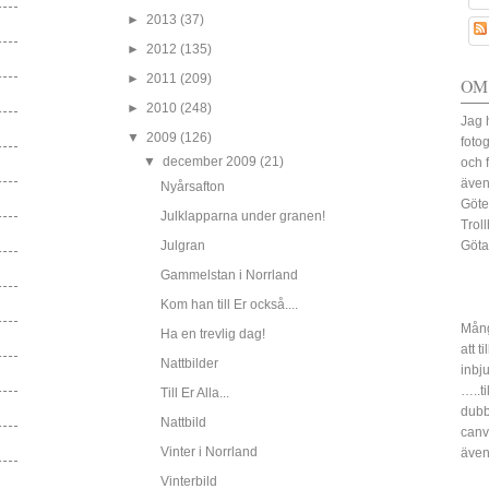
►
2013
(37)
►
2012
(135)
►
2011
(209)
OM
►
2010
(248)
Jag 
▼
2009
(126)
fotog
▼
december 2009
(21)
och 
även
Nyårsafton
Göte
Julklapparna under granen!
Trol
Julgran
Göta
Gammelstan i Norrland
Kom han till Er också....
Mång
Ha en trevlig dag!
att t
Nattbilder
inbj
…..ti
Till Er Alla...
dubbe
Nattbild
canv
Vinter i Norrland
även
Vinterbild