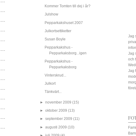
Kommer Tomten till dej i år?
Julshow
Pepparkakshuset 2007
Julkortsettiketter
Jag s
Susan Boyle
priv
Pepparkakshus -
info
Pepparkaksborg...igen
Jag 
och 
Pepparkakshus -
Wed
Pepparkaksborg
Jag 
Vinterskrud...
mode
morg
Julkort
före
Tänkvärt...
►
november 2009
(15)
►
oktober 2009
(13)
FO
►
september 2009
(11)
►
augusti 2009
(10)
Fami
Barn
►
juli 2009
(4)