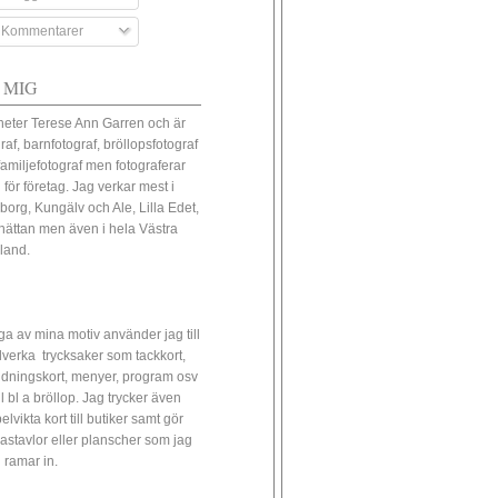
Kommentarer
 MIG
heter Terese Ann Garren och är
raf, barnfotograf, bröllopsfotograf
familjefotograf men fotograferar
 för företag. Jag verkar mest i
borg, Kungälv och Ale, Lilla Edet,
lhättan men även i hela Västra
land.
a av mina motiv använder jag till
illverka trycksaker som tackkort,
udningskort, menyer, program osv
ll bl a bröllop. Jag trycker även
lvikta kort till butiker samt gör
astavlor eller planscher som jag
 ramar in.