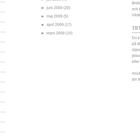
Bröl
►
juni 2009
(20)
och 
Väst
►
maj 2009
(5)
►
april 2009
(17)
TR
►
mars 2009
(10)
Du k
på d
vigs
plac
eller
Anvä
din 