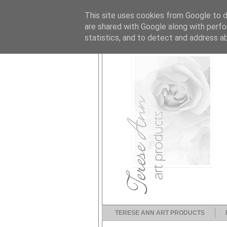
This site uses cookies from Google to de
are shared with Google along with perfo
statistics, and to detect and address a
TERESE ANN ART PRODUCTS