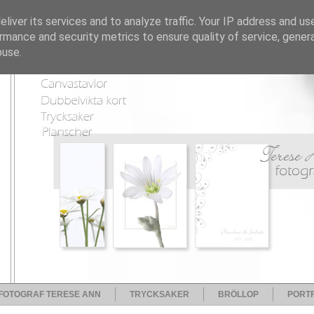
liver its services and to analyze traffic. Your IP address and us
rmance and security metrics to ensure quality of service, gene
buse.
FOTOGRAF TERESE ANN
TRYCKSAKER
BRÖLLOP
PORTF