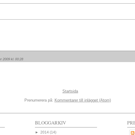
 2009 kl. 00:28
Startsida
Prenumerera på:
Kommentarer till inlägget (Atom)
BLOGGARKIV
PR
►
2014
(14)