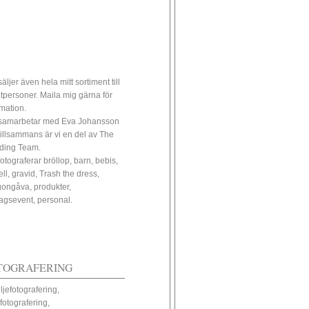
äljer även hela mitt sortiment till
atpersoner. Maila mig gärna för
rmation.
samarbetar med Eva Johansson
tillsammans är vi en del av The
ding Team.
fotograferar bröllop, barn, bebis,
ll, gravid, Trash the dress,
ongåva, produkter,
tagsevent, personal.
TOGRAFERING
ljefotografering,
fotografering,