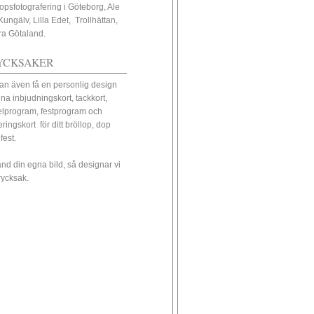
lopsfotografering i Göteborg, Ale
Kungälv, Lilla Edet, Trollhättan,
ra Götaland.
YCKSAKER
an även få en personlig design
ina inbjudningskort, tackkort,
elprogram, festprogram och
eringskort för ditt bröllop, dop
 fest.
nd din egna bild, så designar vi
trycksak.