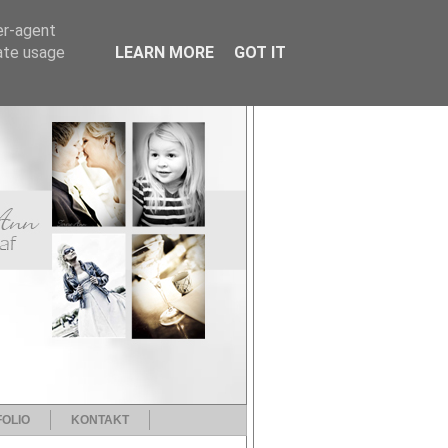
er-agent
rate usage
LEARN MORE
GOT IT
OLIO
KONTAKT