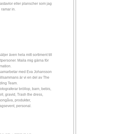
astavlor eller planscher som jag
 ramar in.
äljer även hela mitt sortiment till
atpersoner. Maila mig gärna för
rmation.
samarbetar med Eva Johansson
tillsammans är vi en del av The
ding Team.
fotograferar bröllop, barn, bebis,
ll, gravid, Trash the dress,
ongåva, produkter,
tagsevent, personal.