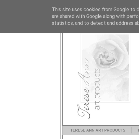
This site uses cookies from Google to de
are shared with Google along with perfo
statistics, and to detect and address a
TERESE ANN ART PRODUCTS