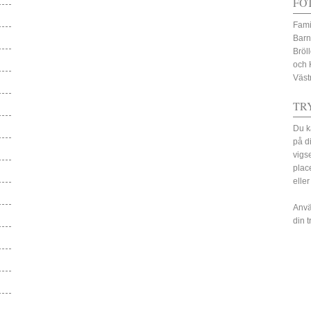
FO
Fami
Barn
Bröl
och 
Väst
TR
Du k
på d
vigs
plac
eller
Anvä
din 