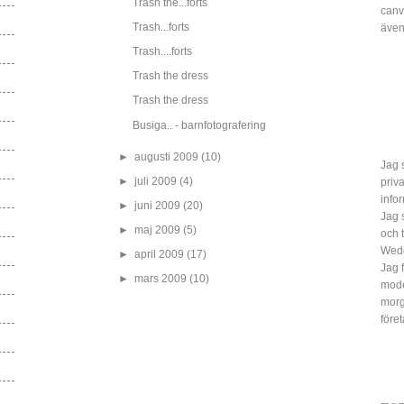
Trash the...forts
canv
Trash...forts
även
Trash....forts
Trash the dress
Trash the dress
Busiga.. - barnfotografering
►
augusti 2009
(10)
Jag s
►
juli 2009
(4)
priv
info
►
juni 2009
(20)
Jag 
►
maj 2009
(5)
och 
Wed
►
april 2009
(17)
Jag 
►
mars 2009
(10)
mode
morg
före