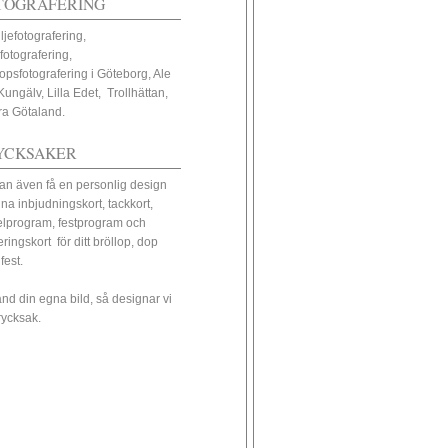
TOGRAFERING
ljefotografering,
fotografering,
lopsfotografering i Göteborg, Ale
Kungälv, Lilla Edet, Trollhättan,
ra Götaland.
YCKSAKER
an även få en personlig design
ina inbjudningskort, tackkort,
elprogram, festprogram och
eringskort för ditt bröllop, dop
 fest.
nd din egna bild, så designar vi
trycksak.