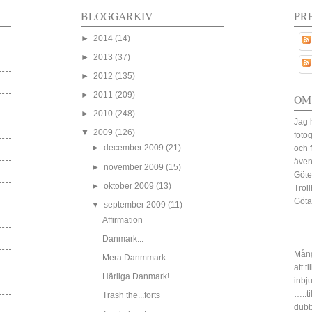
BLOGGARKIV
PR
►
2014
(14)
►
2013
(37)
►
2012
(135)
►
2011
(209)
OM
►
2010
(248)
Jag 
▼
2009
(126)
fotog
►
december 2009
(21)
och 
även
►
november 2009
(15)
Göte
►
oktober 2009
(13)
Trol
Göta
▼
september 2009
(11)
Affirmation
Danmark...
Mång
Mera Danmmark
att t
Härliga Danmark!
inbj
…..ti
Trash the...forts
dubbe