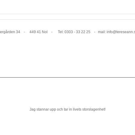
1 Nol - Tel: 0303 - 33 22 25 - mail: info@tereseann.
Jag stannar upp och tar in livets storslagenhet!