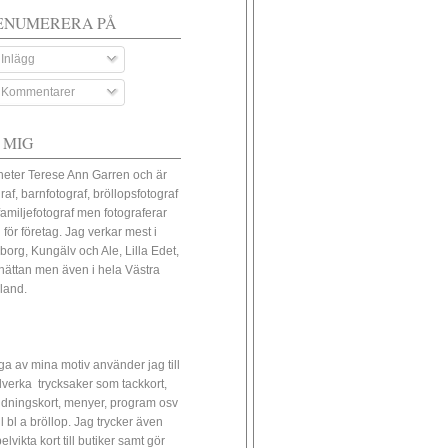
ENUMERERA PÅ
Inlägg
Kommentarer
 MIG
heter Terese Ann Garren och är
raf, barnfotograf, bröllopsfotograf
familjefotograf men fotograferar
 för företag. Jag verkar mest i
borg, Kungälv och Ale, Lilla Edet,
lhättan men även i hela Västra
land.
a av mina motiv använder jag till
illverka trycksaker som tackkort,
udningskort, menyer, program osv
ll bl a bröllop. Jag trycker även
lvikta kort till butiker samt gör