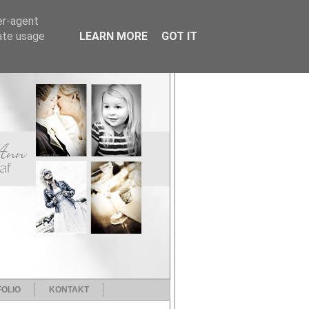
er-agent
rate usage
LEARN MORE
GOT IT
OLIO
KONTAKT