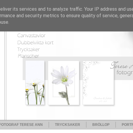
liver its services and to analyze traffic. Your IP address and us
rmance and security metrics to ensure quality of service, gene
buse.
FOTOGRAF TERESE ANN
TRYCKSAKER
BRÖLLOP
PORTF