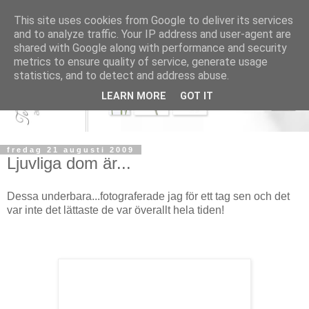
This site uses cookies from Google to deliver its services
and to analyze traffic. Your IP address and user-agent are
shared with Google along with performance and security
metrics to ensure quality of service, generate usage
statistics, and to detect and address abuse.
LEARN MORE
GOT IT
fredag 21 augusti 2009
Ljuvliga dom är...
Dessa underbara...fotograferade jag för ett tag sen och det
var inte det lättaste de var överallt hela tiden!