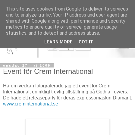
This site uses cookies from Google to deliver its services
and to analyze traffic. Your IP address and user-agent are
shared with Google along with performance and security
metrics to ensure quality of service, generate usage
statistics, and to detect and address abuse.
LEARN MORE
GOT IT
onsdag 27 maj 2009
Event för Crem International
Härom veckan fotograferade jag ett event för Crem
International, en riktigt trevlig tillställning på Gothia Towers.
De hade ett releaseparty för deras expressomaskin Diamant.
www.creminternational.se