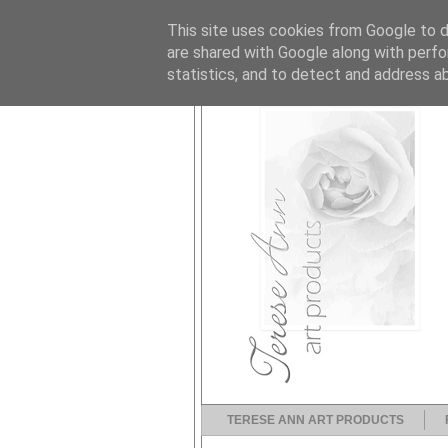
This site uses cookies from Google to de
are shared with Google along with perfo
statistics, and to detect and address a
TERESE ANN ART PRODUCTS