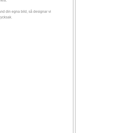
 fest.
nd din egna bild, så designar vi
trycksak.