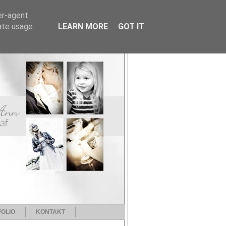
er-agent
rate usage
LEARN MORE
GOT IT
OLIO
KONTAKT