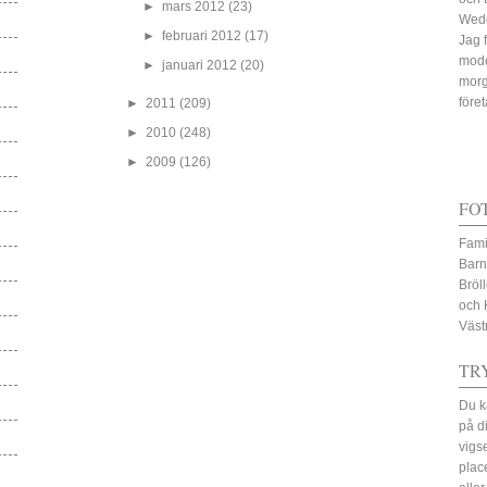
►
mars 2012
(23)
Wed
►
februari 2012
(17)
Jag 
mode
►
januari 2012
(20)
morg
före
►
2011
(209)
►
2010
(248)
►
2009
(126)
FO
Fami
Barn
Bröl
och 
Väst
TR
Du k
på d
vigs
plac