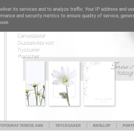
liver its services and to analyze traffic. Your IP address and us
rmance and security metrics to ensure quality of service, gene
buse.
FOTOGRAF TERESE ANN
TRYCKSAKER
BRÖLLOP
PORTF