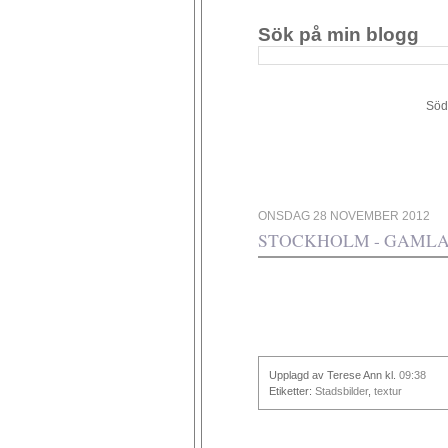
Sök på min blogg
Södergården 34 - 449 4
ONSDAG 28 NOVEMBER 2012
STOCKHOLM - GAMLA
Upplagd av Terese Ann
kl.
09:38
Etiketter:
Stadsbilder
,
textur