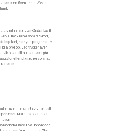
lhättan men även i hela Västra
land.
a av mina motiv använder jag till
illverka trycksaker som tackkort,
udningskort, menyer, program osv
ll bl a bröllop. Jag trycker även
lvikta kort till butiker samt gör
astavlor eller planscher som jag
 ramar in.
äljer även hela mitt sortiment till
atpersoner. Maila mig gärna för
rmation.
samarbetar med Eva Johansson
tillsammans är vi en del av The