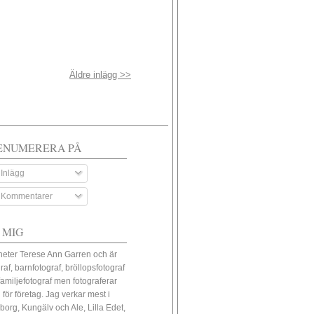
Äldre inlägg >>
ENUMERERA PÅ
Inlägg
Kommentarer
 MIG
heter Terese Ann Garren och är
raf, barnfotograf, bröllopsfotograf
familjefotograf men fotograferar
 för företag. Jag verkar mest i
borg, Kungälv och Ale, Lilla Edet,