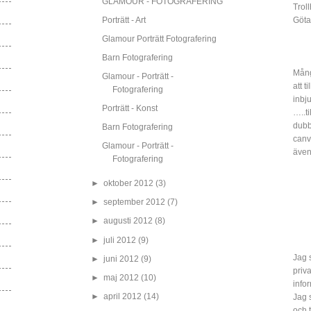
GLAMOUR - FOTOGRAFERING
Trol
Porträtt - Art
Göta
Glamour Porträtt Fotografering
Barn Fotografering
Mång
Glamour - Porträtt -
att t
Fotografering
inbj
Porträtt - Konst
…..ti
dubbe
Barn Fotografering
canv
Glamour - Porträtt -
även
Fotografering
►
oktober 2012
(3)
►
september 2012
(7)
►
augusti 2012
(8)
►
juli 2012
(9)
Jag s
►
juni 2012
(9)
priv
►
maj 2012
(10)
info
►
april 2012
(14)
Jag 
och 