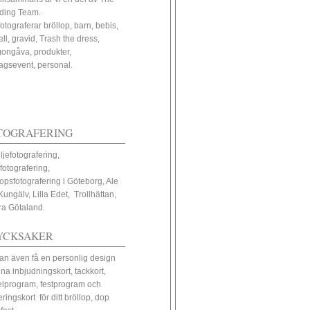
ding Team.
fotograferar bröllop, barn, bebis,
ll, gravid, Trash the dress,
ongåva, produkter,
tagsevent, personal.
TOGRAFERING
ljefotografering,
fotografering,
lopsfotografering i Göteborg, Ale
Kungälv, Lilla Edet, Trollhättan,
ra Götaland.
YCKSAKER
an även få en personlig design
ina inbjudningskort, tackkort,
elprogram, festprogram och
eringskort för ditt bröllop, dop