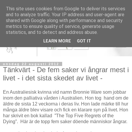
This site uses cookies from Google to deliver its services
and to analyze traffic. Your IP address and user-agent are
shared with Google along with performance and security
metrics to ensure quality of service, generate usage
statistics, and to detect and address abuse.
LEARN MORE
GOT IT
onsdag 22 augusti 2012
Tänkvärt - De fem saker vi ångrar mest i
livet - i det sista skedet av livet -
En Australiesisk kvinna vid namn Bronnie Ware som jobbar
inom den palliativa vården i Australien. Hon tog hand om de
äldre de sista 12 veckorna i deras liv. Hon lade märke till hur
många äldre blev visare och fick en klarare syn på livet. Hon
har skrivit en bok kallad ”The Top Five Regrets of the
Dying”. Här är de topp fem saker döende människor ångrar.