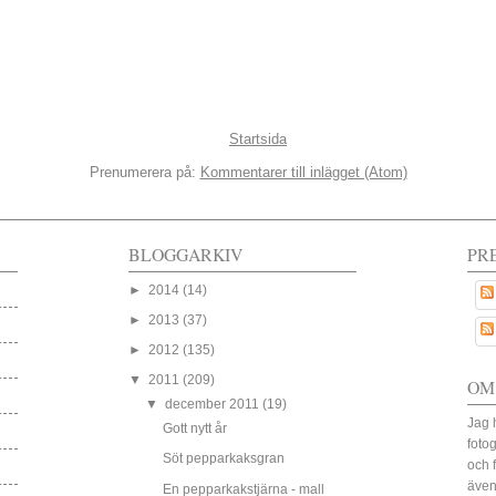
Startsida
Prenumerera på:
Kommentarer till inlägget (Atom)
BLOGGARKIV
PR
►
2014
(14)
►
2013
(37)
►
2012
(135)
▼
2011
(209)
OM
▼
december 2011
(19)
Jag 
Gott nytt år
fotog
Söt pepparkaksgran
och 
även
En pepparkakstjärna - mall