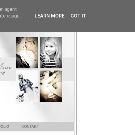
er-agent
rate usage
LEARN MORE
GOT IT
OLIO
KONTAKT