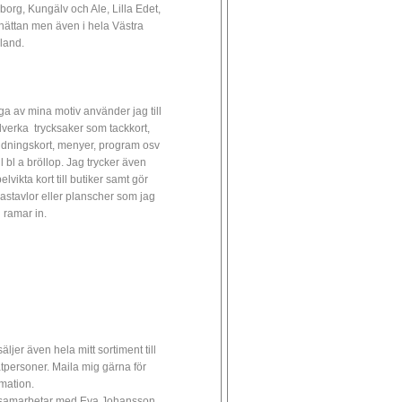
borg, Kungälv och Ale, Lilla Edet,
lhättan men även i hela Västra
land.
a av mina motiv använder jag till
illverka trycksaker som tackkort,
udningskort, menyer, program osv
ll bl a bröllop. Jag trycker även
lvikta kort till butiker samt gör
astavlor eller planscher som jag
 ramar in.
äljer även hela mitt sortiment till
atpersoner. Maila mig gärna för
rmation.
samarbetar med Eva Johansson