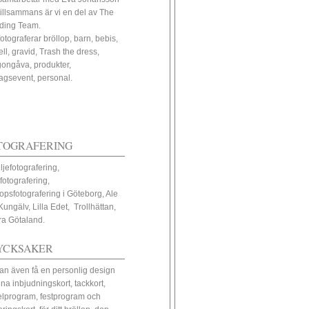
tillsammans är vi en del av The
ding Team.
fotograferar bröllop, barn, bebis,
ll, gravid, Trash the dress,
ongåva, produkter,
tagsevent, personal.
TOGRAFERING
ljefotografering,
fotografering,
lopsfotografering i Göteborg, Ale
Kungälv, Lilla Edet, Trollhättan,
ra Götaland.
YCKSAKER
an även få en personlig design
ina inbjudningskort, tackkort,
elprogram, festprogram och