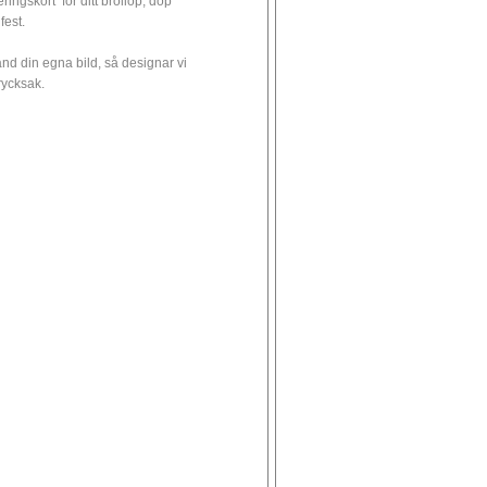
eringskort för ditt bröllop, dop
 fest.
nd din egna bild, så designar vi
trycksak.