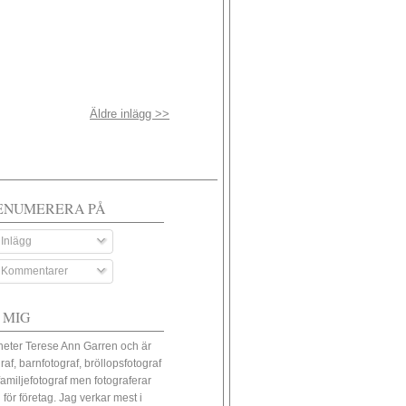
Äldre inlägg >>
ENUMERERA PÅ
Inlägg
Kommentarer
 MIG
heter Terese Ann Garren och är
raf, barnfotograf, bröllopsfotograf
familjefotograf men fotograferar
 för företag. Jag verkar mest i