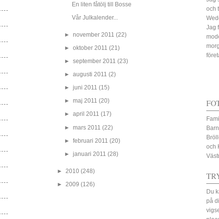
En liten fåtölj till Bosse
och 
Vår Julkalender...
Wed
Jag 
►
november 2011
(22)
mode
morg
►
oktober 2011
(21)
före
►
september 2011
(23)
►
augusti 2011
(2)
►
juni 2011
(15)
►
maj 2011
(20)
FO
►
april 2011
(17)
Fami
►
mars 2011
(22)
Barn
Bröl
►
februari 2011
(20)
och 
►
januari 2011
(28)
Väst
►
2010
(248)
TR
►
2009
(126)
Du k
på d
vigs