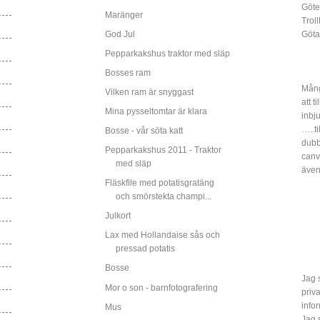
Göte
Maränger
Trol
God Jul
Göta
Pepparkakshus traktor med släp
Bosses ram
Mång
Vilken ram är snyggast
att t
Mina pysseltomtar är klara
inbj
…..ti
Bosse - vår söta katt
dubbe
Pepparkakshus 2011 - Traktor
canv
med släp
även
Fläskfile med potatisgratäng
och smörstekta champi...
Julkort
Lax med Hollandaise sås och
pressad potatis
Bosse
Jag s
Mor o son - barnfotografering
priv
info
Mus
Jag 