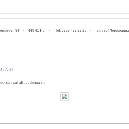
1 Nol - Tel: 0303 - 33 22 25 - mail: info@tereseann.
GGAST
det så svårt att bestämma sig.