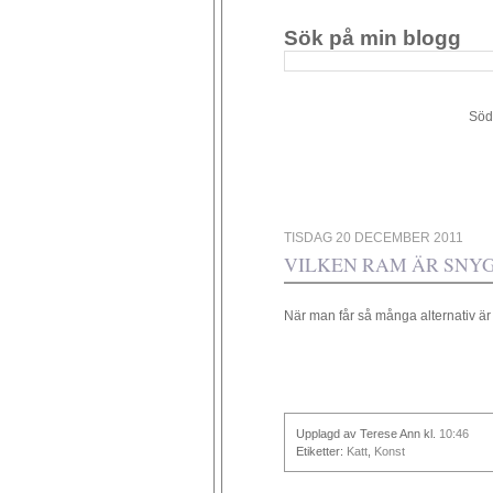
Sök på min blogg
Södergården 34 - 449 4
TISDAG 20 DECEMBER 2011
VILKEN RAM ÄR SNY
När man får så många alternativ är 
Upplagd av Terese Ann
kl.
10:46
Etiketter:
Katt
,
Konst