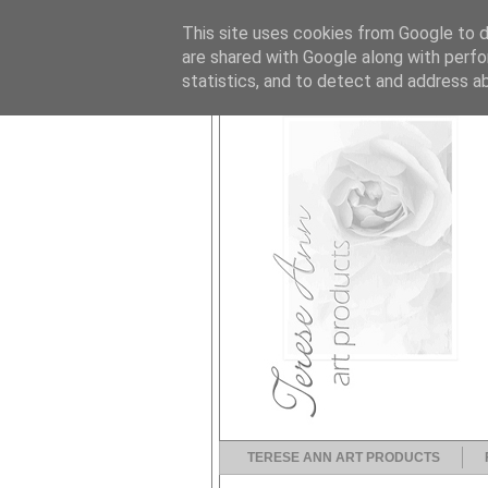
This site uses cookies from Google to de
are shared with Google along with perfo
statistics, and to detect and address a
TERESE ANN ART PRODUCTS