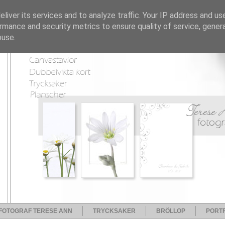
liver its services and to analyze traffic. Your IP address and us
rmance and security metrics to ensure quality of service, gene
buse.
FOTOGRAF TERESE ANN
TRYCKSAKER
BRÖLLOP
PORTF