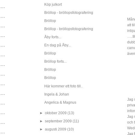
Köp julkort
Bröllop - bröllopsfotografering
Mång
Bröllop
att t
Bröllop - bröllopsfotografering
inbj
…..ti
Åby forts...
dubbe
En dag på Åby...
canv
Bröllop
även
Bröllop forts...
Bröllop
Bröllop
Här kommer ett foto till..
Ingela & Johan
Jag s
Angelica & Magnus
priv
info
►
oktober 2009
(13)
Jag 
►
september 2009
(11)
och 
Wed
►
augusti 2009
(10)
Jag 