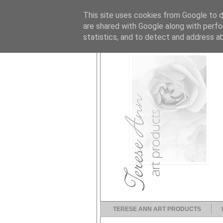
This site uses cookies from Google to de
are shared with Google along with perfo
statistics, and to detect and address a
TERESE ANN ART PRODUCTS