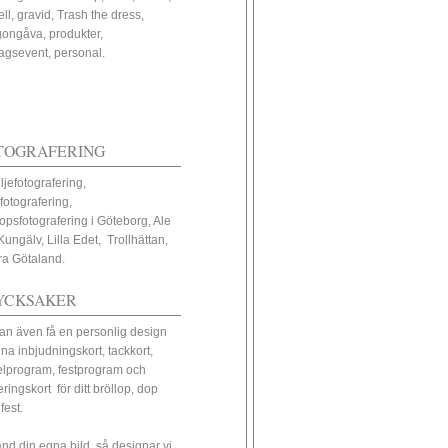
ll, gravid, Trash the dress,
ongåva, produkter,
tagsevent, personal.
TOGRAFERING
ljefotografering,
fotografering,
lopsfotografering i Göteborg, Ale
Kungälv, Lilla Edet, Trollhättan,
ra Götaland.
YCKSAKER
an även få en personlig design
ina inbjudningskort, tackkort,
elprogram, festprogram och
eringskort för ditt bröllop, dop
 fest.
nd din egna bild, så designar vi