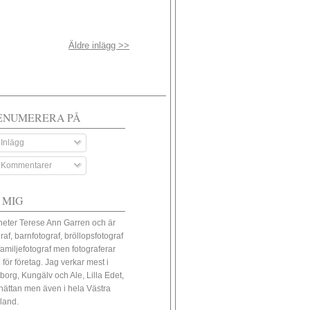
Äldre inlägg >>
ENUMERERA PÅ
Inlägg
Kommentarer
 MIG
heter Terese Ann Garren och är
raf, barnfotograf, bröllopsfotograf
familjefotograf men fotograferar
 för företag. Jag verkar mest i
borg, Kungälv och Ale, Lilla Edet,
lhättan men även i hela Västra
land.