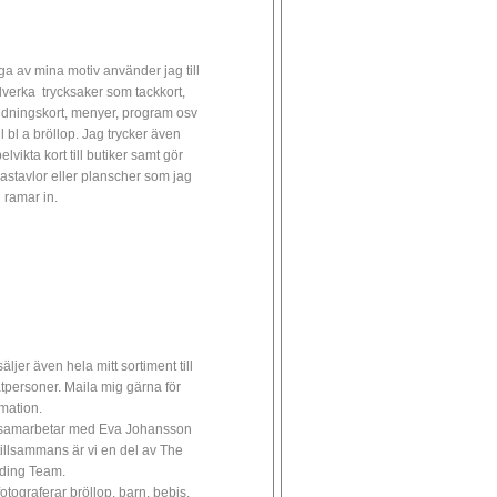
a av mina motiv använder jag till
illverka trycksaker som tackkort,
udningskort, menyer, program osv
ll bl a bröllop. Jag trycker även
lvikta kort till butiker samt gör
astavlor eller planscher som jag
 ramar in.
äljer även hela mitt sortiment till
atpersoner. Maila mig gärna för
rmation.
samarbetar med Eva Johansson
tillsammans är vi en del av The
ding Team.
fotograferar bröllop, barn, bebis,