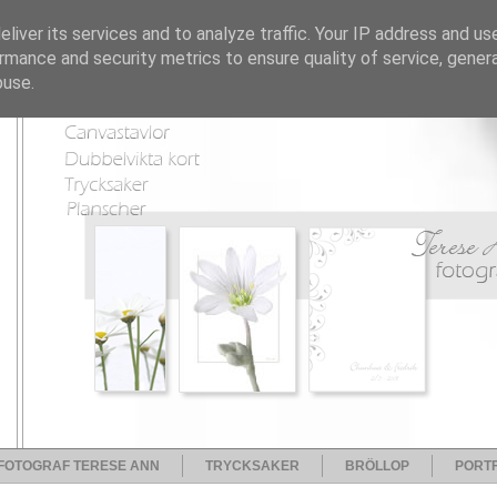
liver its services and to analyze traffic. Your IP address and us
rmance and security metrics to ensure quality of service, gene
buse.
FOTOGRAF TERESE ANN
TRYCKSAKER
BRÖLLOP
PORTF