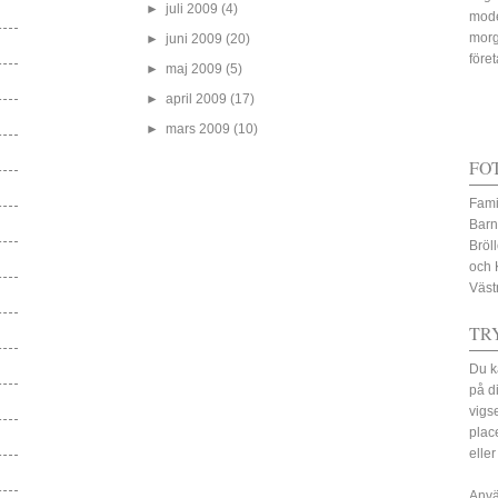
►
juli 2009
(4)
mode
morg
►
juni 2009
(20)
före
►
maj 2009
(5)
►
april 2009
(17)
►
mars 2009
(10)
FO
Fami
Barn
Bröl
och 
Väst
TR
Du k
på d
vigs
plac
eller
Anvä