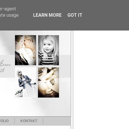
er-agent
rate usage
LEARN MORE
GOT IT
OLIO
KONTAKT